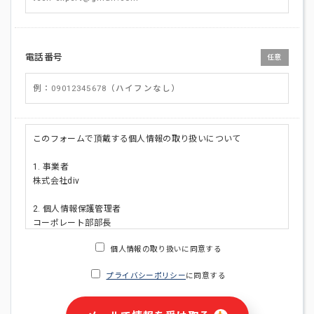
電話番号
任意
このフォームで頂戴する個人情報の取り扱いについて
1. 事業者
株式会社div
2. 個人情報保護管理者
コーポレート部部長
連絡先:メールアドレス:privacy_policy@di-v.co.jp
個人情報の取り扱いに同意する
3. 個人情報の利用目的
プライバシーポリシー
に同意する
・ご請求された資料の送付のため
・本人(法人の場合は担当者)への連絡含むお問い合わせ対応の
ため