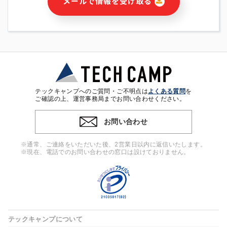
メールで情報を受け取る
・本サービス及び本サービスに関連する情報(当社及び第三者の
サービス又は商品等の広告配信・宣伝を含みますが、それらに
限定されません)の提供又はそれらに関する連絡のため
・メールマガジンその他の情報の送信
・本人(法人の場合は担当者)の行動、性別、当社ウェブサイト
内のアクセス履歴などを用いた広告の配信
・個人(法人の場合は担当者)を識別できない形式に加工した統
計情報の作成および利用
・上記の利用目的に付随する目的
テックキャンプへのご質問・ご不明点は
よくある質問
を
※上記の利用目的に基づいた本人への連絡及び配信について
ご確認の上、運営事務局までお問い合わせください。
は、電子メール等の電子媒体を含みます。
お問い合わせ
4. 個人情報の第三者提供
当社の担当者等及び本サービス利用者同士がコミュニケーショ
※通常、ご連絡をいただいた後、2営業日以内に返信いたします。
ンをとるために、氏名等の一部の情報をサービス内で使用する
※現在、電話でのお問い合わせの窓口は設けておりません。
チャットツールで発信することにより、本サービスの他の利用
者等に提供することがあります。
5. 個人情報取扱いの委託
当社は事業運営上、前項利用目的の範囲に限って個人情報を外
部に委託することがあります。この場合、個人情報保護水準の
高い委託先を選定し、個人情報の適正管理・機密保持について
テックキャンプについて