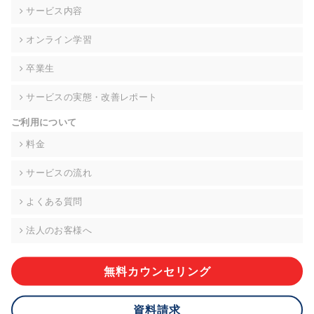
の契約を交わし、適切な管理を実施させます。
サービス内容
6. 個人情報の開示等の請求 ご本人様は、当社に対してご自身の
オンライン学習
個人情報の開示等(利用目的の通知、開示、内容の訂正・追加・
削除、利用の停止または消去、第三者への提供の停止)に関し
卒業生
て、下記の当社問合わせ窓口に申し出ることができます。その
際、当社はお客様ご本人を確認させていただいたうえで、合理
サービスの実態・改善レポート
的な期間内に対応いたします。ただし、申請が本人確認が不可
能な場合や、個人情報保護法の定める要件を満たさない場合等
ご利用について
により、ご希望に添えない場合があります。 なお、アクセスロ
グなどの個人情報以外の情報については、原則として開示等は
料金
いたしません。
サービスの流れ
【お問合せ窓口】
株式会社div 個人情報問合せ窓口
よくある質問
〒107-0052 東京都港区赤坂8-4-14 青山タワープレイス6階
メールアドレス:privacy_policy@di-v.co.jp
法人のお客様へ
7. 個人情報を提供されることの任意性について
ご本人様が当社に個人情報を提供されるかどうかは任意による
無料カウンセリング
ものです。 ただし、必要な項目をいただけない場合、適切な対
応ができない場合があります。
資料請求