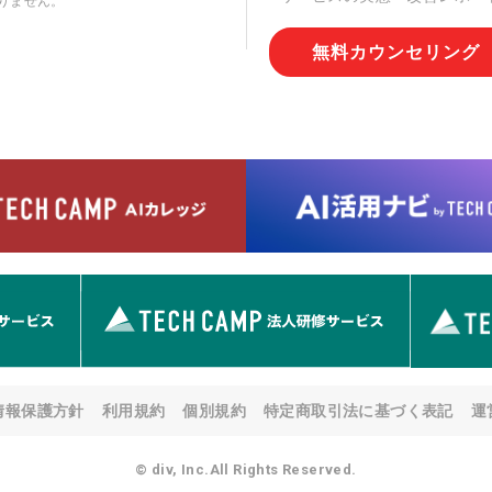
りません。
切な管理を実施させます。
無料カウンセリング
6. 個人情報の開示等の請求
情報の開示等(利用目的の通
用の停止または消去、第三者
問合わせ窓口に申し出ること
人を確認させていただいたう
す。ただし、申請が本人確認
める要件を満たさない場合等
す。 なお、アクセスログな
として開示等はいたしません
【お問合せ窓口】
株式会社div 個人情報問合せ
〒107-0052 東京都港区赤坂
メールアドレス:privacy_policy@
7. 個人情報を提供されるこ
ご本人様が当社に個人情報を
情報保護方針
利用規約
個別規約
特定商取引法に基づく表記
運
す。 ただし、必要な項目を
い場合があります。
© div, Inc.All Rights Reserved.