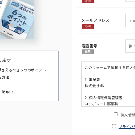
必須
メールアドレス
必須
電話番号
任意
します
このフォームで頂戴する個人
押さえるべき６つのポイント
る方法
1. 事業者
株式会社div
」配布中
2. 個人情報保護管理者
コーポレート部部長
連絡先:メールアドレス:privacy_po
個人情
3. 個人情報の利用目的
プライバ
・ご請求された資料の送付の
・本人(法人の場合は担当者)