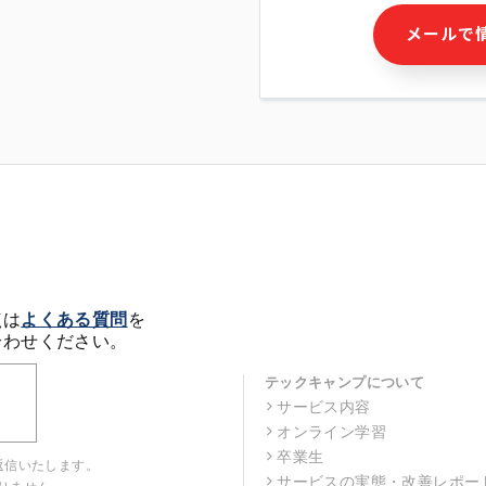
・本サービス及び本サービス
メールで
ビス又は商品等の広告配信・
せん)の提供又はそれらに関
・メールマガジンその他の情
・本人(法人の場合は担当者)
クセス履歴などを用いた広告
・個人(法人の場合は担当者)
の作成および利用
・上記の利用目的に付随する
※上記の利用目的に基づいた
メール等の電子媒体を含みま
4. 個人情報の第三者提供
当社の担当者等及び本サービ
点は
よくある質問
を
るために、氏名等の一部の情
合わせください。
ルで発信することにより、本
があります。
テックキャンプについて
サービス内容
5. 個人情報取扱いの委託
オンライン学習
当社は事業運営上、前項利用
託することがあります。この
卒業生
返信いたします。
選定し、個人情報の適正管理
サービスの実態・改善レポー