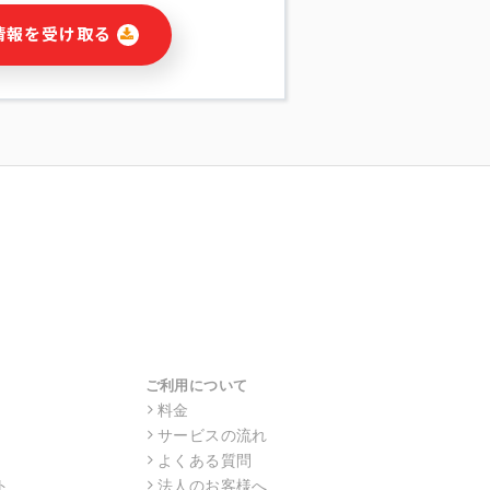
に関連する情報(当社及び第三者のサー
情報を受け取る
宣伝を含みますが、それらに限定されま
する連絡のため
報の送信
の行動、性別、当社ウェブサイト内のア
の配信
を識別できない形式に加工した統計情報
目的
本人への連絡及び配信については、電子
す。
ス利用者同士がコミュニケーションをと
報をサービス内で使用するチャットツー
サービスの他の利用者等に提供すること
ご利用について
料金
サービスの流れ
目的の範囲に限って個人情報を外部に委
場合、個人情報保護水準の高い委託先を
よくある質問
・機密保持についての契約を交わし、適
ト
法人のお客様へ