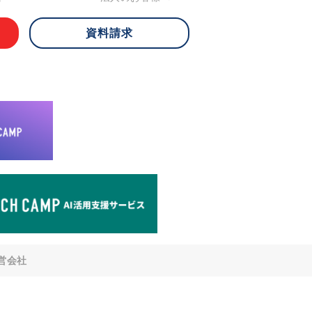
資料請求
 ご本人様は、当社に対してご自身の個人
知、開示、内容の訂正・追加・削除、利
への提供の停止)に関して、下記の当社
ができます。その際、当社はお客様ご本
えで、合理的な期間内に対応いたしま
が不可能な場合や、個人情報保護法の定
により、ご希望に添えない場合がありま
どの個人情報以外の情報については、原則
。
窓口
8-4-14 青山タワープレイス6階
di-v.co.jp
との任意性について
提供されるかどうかは任意によるもので
営会社
いただけない場合、適切な対応ができな