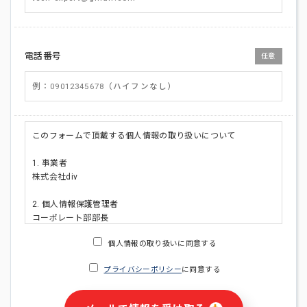
電話番号
任意
このフォームで頂戴する個人情報の取り扱いについて
1. 事業者
株式会社div
2. 個人情報保護管理者
コーポレート部部長
連絡先:メールアドレス:privacy_policy@di-v.co.jp
個人情報の取り扱いに同意する
3. 個人情報の利用目的
プライバシーポリシー
に同意する
・ご請求された資料の送付のため
・本人(法人の場合は担当者)への連絡含むお問い合わせ対応の
ため