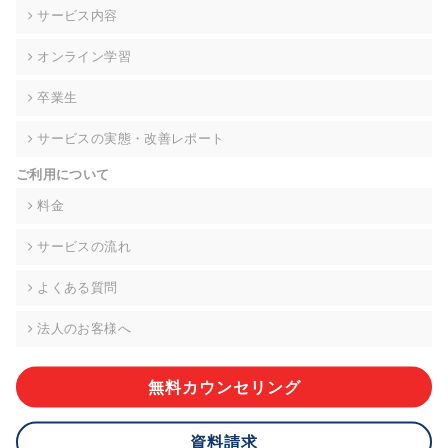
の契約を交わし、適切な管理を実施させます。
サービス内容
6. 個人情報の開示等の請求 ご本人様は、当社に対してご自身の
オンライン学習
個人情報の開示等(利用目的の通知、開示、内容の訂正・追加・
削除、利用の停止または消去、第三者への提供の停止)に関し
卒業生
て、下記の当社問合わせ窓口に申し出ることができます。その
際、当社はお客様ご本人を確認させていただいたうえで、合理
サービスの実態・改善レポート
的な期間内に対応いたします。ただし、申請が本人確認が不可
能な場合や、個人情報保護法の定める要件を満たさない場合等
ご利用について
により、ご希望に添えない場合があります。 なお、アクセスロ
グなどの個人情報以外の情報については、原則として開示等は
料金
いたしません。
サービスの流れ
【お問合せ窓口】
株式会社div 個人情報問合せ窓口
よくある質問
〒107-0052 東京都港区赤坂8-4-14 青山タワープレイス6階
メールアドレス:privacy_policy@di-v.co.jp
法人のお客様へ
7. 個人情報を提供されることの任意性について
ご本人様が当社に個人情報を提供されるかどうかは任意による
無料カウンセリング
ものです。 ただし、必要な項目をいただけない場合、適切な対
応ができない場合があります。
資料請求