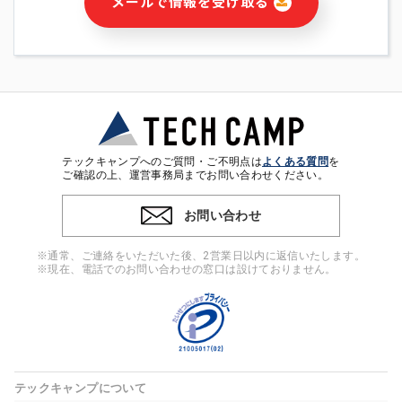
メールで情報を受け取る
・本サービス及び本サービスに関連する情報(当社及び第三者の
サービス又は商品等の広告配信・宣伝を含みますが、それらに
限定されません)の提供又はそれらに関する連絡のため
・メールマガジンその他の情報の送信
・本人(法人の場合は担当者)の行動、性別、当社ウェブサイト
内のアクセス履歴などを用いた広告の配信
・個人(法人の場合は担当者)を識別できない形式に加工した統
計情報の作成および利用
・上記の利用目的に付随する目的
テックキャンプへのご質問・ご不明点は
よくある質問
を
※上記の利用目的に基づいた本人への連絡及び配信について
ご確認の上、運営事務局までお問い合わせください。
は、電子メール等の電子媒体を含みます。
お問い合わせ
4. 個人情報の第三者提供
当社の担当者等及び本サービス利用者同士がコミュニケーショ
※通常、ご連絡をいただいた後、2営業日以内に返信いたします。
ンをとるために、氏名等の一部の情報をサービス内で使用する
※現在、電話でのお問い合わせの窓口は設けておりません。
チャットツールで発信することにより、本サービスの他の利用
者等に提供することがあります。
5. 個人情報取扱いの委託
当社は事業運営上、前項利用目的の範囲に限って個人情報を外
部に委託することがあります。この場合、個人情報保護水準の
高い委託先を選定し、個人情報の適正管理・機密保持について
テックキャンプについて