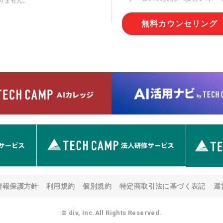
りません。
切な管理を実施させます。
無料カウンセリング
6. 個人情報の開示等の請求
情報の開示等(利用目的の通
用の停止または消去、第三者
問合わせ窓口に申し出ること
人を確認させていただいたう
す。ただし、申請が本人確認
める要件を満たさない場合等
す。 なお、アクセスログな
として開示等はいたしません
【お問合せ窓口】
株式会社div 個人情報問合せ
〒107-0052 東京都港区赤坂
メールアドレス:privacy_policy@
7. 個人情報を提供されるこ
ご本人様が当社に個人情報を
情報保護方針
利用規約
個別規約
特定商取引法に基づく表記
運
す。 ただし、必要な項目を
い場合があります。
© div, Inc.All Rights Reserved.