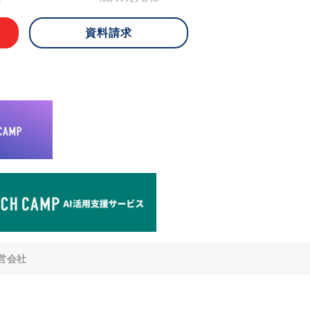
資料請求
 ご本人様は、当社に対してご自身の個人
知、開示、内容の訂正・追加・削除、利
への提供の停止)に関して、下記の当社
ができます。その際、当社はお客様ご本
えで、合理的な期間内に対応いたしま
が不可能な場合や、個人情報保護法の定
により、ご希望に添えない場合がありま
どの個人情報以外の情報については、原則
。
窓口
8-4-14 青山タワープレイス6階
di-v.co.jp
との任意性について
提供されるかどうかは任意によるもので
営会社
いただけない場合、適切な対応ができな