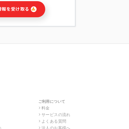
に関連する情報(当社及び第三者のサー
情報を受け取る
宣伝を含みますが、それらに限定されま
する連絡のため
報の送信
の行動、性別、当社ウェブサイト内のア
の配信
を識別できない形式に加工した統計情報
目的
本人への連絡及び配信については、電子
す。
ス利用者同士がコミュニケーションをと
報をサービス内で使用するチャットツー
サービスの他の利用者等に提供すること
ご利用について
料金
サービスの流れ
目的の範囲に限って個人情報を外部に委
場合、個人情報保護水準の高い委託先を
よくある質問
・機密保持についての契約を交わし、適
ト
法人のお客様へ