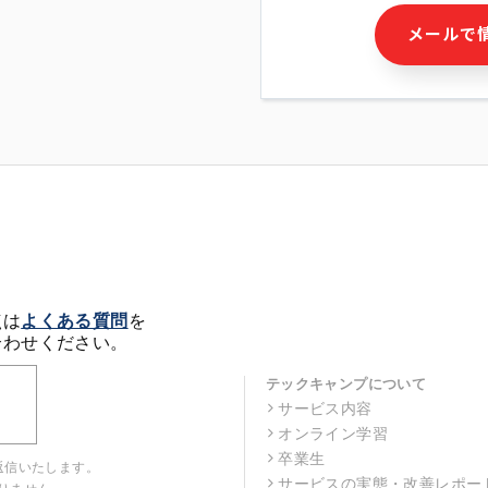
・本サービス及び本サービス
メールで
ビス又は商品等の広告配信・
せん)の提供又はそれらに関
・メールマガジンその他の情
・本人(法人の場合は担当者)
クセス履歴などを用いた広告
・個人(法人の場合は担当者)
の作成および利用
・上記の利用目的に付随する
※上記の利用目的に基づいた
メール等の電子媒体を含みま
4. 個人情報の第三者提供
当社の担当者等及び本サービ
点は
よくある質問
を
るために、氏名等の一部の情
合わせください。
ルで発信することにより、本
があります。
テックキャンプについて
サービス内容
5. 個人情報取扱いの委託
オンライン学習
当社は事業運営上、前項利用
託することがあります。この
卒業生
返信いたします。
選定し、個人情報の適正管理
サービスの実態・改善レポー