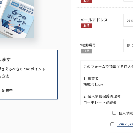
必須
メールアドレス
必須
電話番号
任意
します
このフォームで頂戴する個人
押さえるべき６つのポイント
る方法
1. 事業者
株式会社div
」配布中
2. 個人情報保護管理者
コーポレート部部長
連絡先:メールアドレス:privacy_po
個人情
3. 個人情報の利用目的
プライバ
・ご請求された資料の送付の
・本人(法人の場合は担当者)