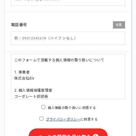
電話番号
任意
このフォームで頂戴する個人情報の取り扱いについて
1. 事業者
株式会社div
2. 個人情報保護管理者
コーポレート部部長
連絡先:メールアドレス:privacy_policy@di-v.co.jp
個人情報の取り扱いに同意する
3. 個人情報の利用目的
プライバシーポリシー
に同意する
・ご請求された資料の送付のため
・本人(法人の場合は担当者)への連絡含むお問い合わせ対応の
ため