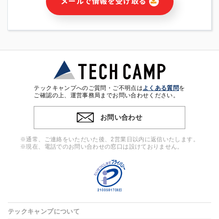
メールで情報を受け取る
・本サービス及び本サービスに関連する情報(当社及び第三者の
サービス又は商品等の広告配信・宣伝を含みますが、それらに
限定されません)の提供又はそれらに関する連絡のため
・メールマガジンその他の情報の送信
・本人(法人の場合は担当者)の行動、性別、当社ウェブサイト
内のアクセス履歴などを用いた広告の配信
・個人(法人の場合は担当者)を識別できない形式に加工した統
計情報の作成および利用
・上記の利用目的に付随する目的
テックキャンプへのご質問・ご不明点は
よくある質問
を
※上記の利用目的に基づいた本人への連絡及び配信について
ご確認の上、運営事務局までお問い合わせください。
は、電子メール等の電子媒体を含みます。
お問い合わせ
4. 個人情報の第三者提供
当社の担当者等及び本サービス利用者同士がコミュニケーショ
※通常、ご連絡をいただいた後、2営業日以内に返信いたします。
ンをとるために、氏名等の一部の情報をサービス内で使用する
※現在、電話でのお問い合わせの窓口は設けておりません。
チャットツールで発信することにより、本サービスの他の利用
者等に提供することがあります。
5. 個人情報取扱いの委託
当社は事業運営上、前項利用目的の範囲に限って個人情報を外
部に委託することがあります。この場合、個人情報保護水準の
高い委託先を選定し、個人情報の適正管理・機密保持について
テックキャンプについて