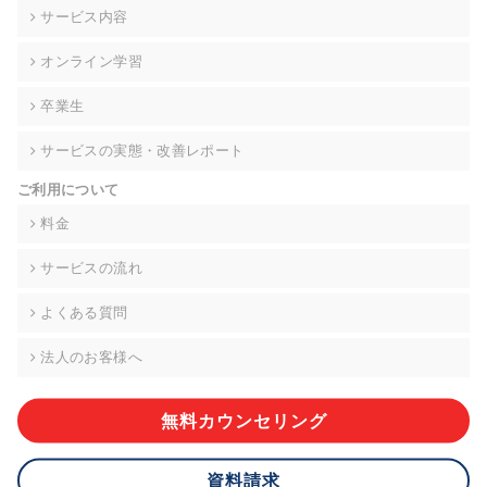
の契約を交わし、適切な管理を実施させます。
サービス内容
6. 個人情報の開示等の請求 ご本人様は、当社に対してご自身の
オンライン学習
個人情報の開示等(利用目的の通知、開示、内容の訂正・追加・
削除、利用の停止または消去、第三者への提供の停止)に関し
卒業生
て、下記の当社問合わせ窓口に申し出ることができます。その
際、当社はお客様ご本人を確認させていただいたうえで、合理
サービスの実態・改善レポート
的な期間内に対応いたします。ただし、申請が本人確認が不可
能な場合や、個人情報保護法の定める要件を満たさない場合等
ご利用について
により、ご希望に添えない場合があります。 なお、アクセスロ
グなどの個人情報以外の情報については、原則として開示等は
料金
いたしません。
サービスの流れ
【お問合せ窓口】
株式会社div 個人情報問合せ窓口
よくある質問
〒107-0052 東京都港区赤坂8-4-14 青山タワープレイス6階
メールアドレス:privacy_policy@di-v.co.jp
法人のお客様へ
7. 個人情報を提供されることの任意性について
ご本人様が当社に個人情報を提供されるかどうかは任意による
無料カウンセリング
ものです。 ただし、必要な項目をいただけない場合、適切な対
応ができない場合があります。
資料請求