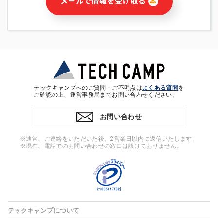
メールで情報を受け取る
・本サービス及び本サービスに関連する情報(当社及び第三者の
サービス又は商品等の広告配信・宣伝を含みますが、それらに
限定されません)の提供又はそれらに関する連絡のため
・メールマガジンその他の情報の送信
・本人(法人の場合は担当者)の行動、性別、当社ウェブサイト
内のアクセス履歴などを用いた広告の配信
・個人(法人の場合は担当者)を識別できない形式に加工した統
計情報の作成および利用
・上記の利用目的に付随する目的
テックキャンプへのご質問・ご不明点は
よくある質問
を
※上記の利用目的に基づいた本人への連絡及び配信について
ご確認の上、運営事務局までお問い合わせください。
は、電子メール等の電子媒体を含みます。
お問い合わせ
4. 個人情報の第三者提供
当社の担当者等及び本サービス利用者同士がコミュニケーショ
※通常、ご連絡をいただいた後、2営業日以内に返信いたします。
ンをとるために、氏名等の一部の情報をサービス内で使用する
※現在、電話でのお問い合わせの窓口は設けておりません。
チャットツールで発信することにより、本サービスの他の利用
者等に提供することがあります。
5. 個人情報取扱いの委託
当社は事業運営上、前項利用目的の範囲に限って個人情報を外
部に委託することがあります。この場合、個人情報保護水準の
高い委託先を選定し、個人情報の適正管理・機密保持について
テックキャンプについて