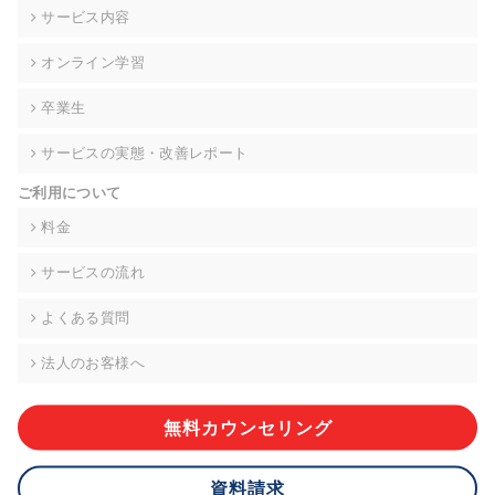
の契約を交わし、適切な管理を実施させます。
サービス内容
6. 個人情報の開示等の請求 ご本人様は、当社に対してご自身の
オンライン学習
個人情報の開示等(利用目的の通知、開示、内容の訂正・追加・
削除、利用の停止または消去、第三者への提供の停止)に関し
卒業生
て、下記の当社問合わせ窓口に申し出ることができます。その
際、当社はお客様ご本人を確認させていただいたうえで、合理
サービスの実態・改善レポート
的な期間内に対応いたします。ただし、申請が本人確認が不可
能な場合や、個人情報保護法の定める要件を満たさない場合等
ご利用について
により、ご希望に添えない場合があります。 なお、アクセスロ
グなどの個人情報以外の情報については、原則として開示等は
料金
いたしません。
サービスの流れ
【お問合せ窓口】
株式会社div 個人情報問合せ窓口
よくある質問
〒107-0052 東京都港区赤坂8-4-14 青山タワープレイス6階
メールアドレス:privacy_policy@di-v.co.jp
法人のお客様へ
7. 個人情報を提供されることの任意性について
ご本人様が当社に個人情報を提供されるかどうかは任意による
無料カウンセリング
ものです。 ただし、必要な項目をいただけない場合、適切な対
応ができない場合があります。
資料請求