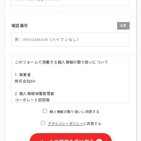
電話番号
任意
このフォームで頂戴する個人情報の取り扱いについて
1. 事業者
株式会社div
2. 個人情報保護管理者
コーポレート部部長
連絡先:メールアドレス:privacy_policy@di-v.co.jp
個人情報の取り扱いに同意する
3. 個人情報の利用目的
プライバシーポリシー
に同意する
・ご請求された資料の送付のため
・本人(法人の場合は担当者)への連絡含むお問い合わせ対応の
ため