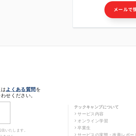
・本サービス及び本サービス
メールで
ビス又は商品等の広告配信・
せん)の提供又はそれらに関
・メールマガジンその他の情
・本人(法人の場合は担当者)
クセス履歴などを用いた広告
・個人(法人の場合は担当者)
の作成および利用
・上記の利用目的に付随する
※上記の利用目的に基づいた
メール等の電子媒体を含みま
4. 個人情報の第三者提供
当社の担当者等及び本サービ
点は
よくある質問
を
るために、氏名等の一部の情
合わせください。
ルで発信することにより、本
があります。
テックキャンプについて
サービス内容
5. 個人情報取扱いの委託
オンライン学習
当社は事業運営上、前項利用
託することがあります。この
卒業生
返信いたします。
選定し、個人情報の適正管理
サービスの実態・改善レポー