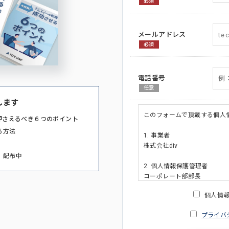
必須
メールアドレス
必須
電話番号
任意
します
このフォームで頂戴する個人
押さえるべき６つのポイント
る方法
1. 事業者
株式会社div
」配布中
2. 個人情報保護管理者
コーポレート部部長
連絡先:メールアドレス:privacy_po
個人情
3. 個人情報の利用目的
プライバ
・ご請求された資料の送付の
・本人(法人の場合は担当者)