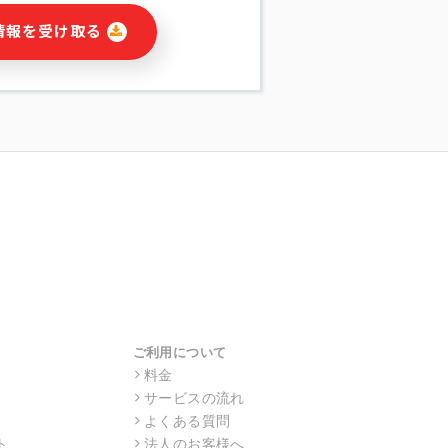
に関連する情報(当社及び第三者のサー
情報を受け取る
宣伝を含みますが、それらに限定されま
する連絡のため
報の送信
の行動、性別、当社ウェブサイト内のア
の配信
を識別できない形式に加工した統計情報
目的
本人への連絡及び配信については、電子
す。
ス利用者同士がコミュニケーションをと
報をサービス内で使用するチャットツー
サービスの他の利用者等に提供すること
ご利用について
料金
サービスの流れ
目的の範囲に限って個人情報を外部に委
場合、個人情報保護水準の高い委託先を
よくある質問
・機密保持についての契約を交わし、適
ト
法人のお客様へ