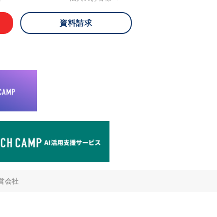
資料請求
 ご本人様は、当社に対してご自身の個人
知、開示、内容の訂正・追加・削除、利
への提供の停止)に関して、下記の当社
ができます。その際、当社はお客様ご本
えで、合理的な期間内に対応いたしま
が不可能な場合や、個人情報保護法の定
により、ご希望に添えない場合がありま
どの個人情報以外の情報については、原則
。
窓口
8-4-14 青山タワープレイス6階
di-v.co.jp
との任意性について
提供されるかどうかは任意によるもので
営会社
いただけない場合、適切な対応ができな