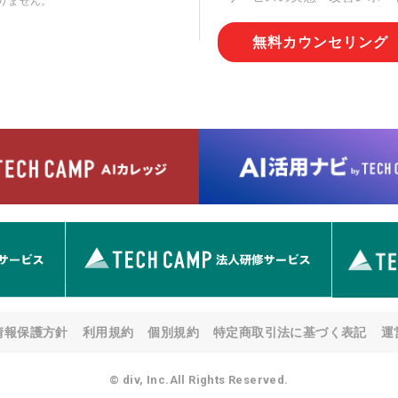
りません。
切な管理を実施させます。
無料カウンセリング
6. 個人情報の開示等の請求
情報の開示等(利用目的の通
用の停止または消去、第三者
問合わせ窓口に申し出ること
人を確認させていただいたう
す。ただし、申請が本人確認
める要件を満たさない場合等
す。 なお、アクセスログな
として開示等はいたしません
【お問合せ窓口】
株式会社div 個人情報問合せ
〒107-0052 東京都港区赤坂
メールアドレス:privacy_policy@
7. 個人情報を提供されるこ
ご本人様が当社に個人情報を
情報保護方針
利用規約
個別規約
特定商取引法に基づく表記
運
す。 ただし、必要な項目を
い場合があります。
© div, Inc.All Rights Reserved.