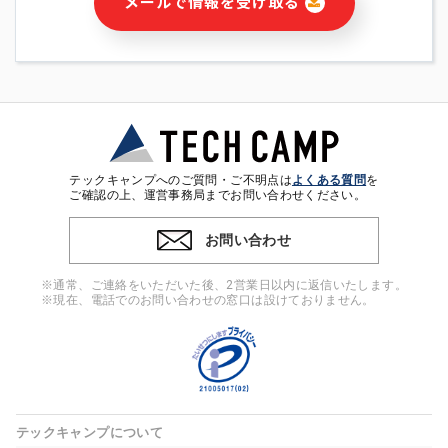
メールで情報を受け取る
・本サービス及び本サービスに関連する情報(当社及び第三者の
サービス又は商品等の広告配信・宣伝を含みますが、それらに
限定されません)の提供又はそれらに関する連絡のため
・メールマガジンその他の情報の送信
・本人(法人の場合は担当者)の行動、性別、当社ウェブサイト
内のアクセス履歴などを用いた広告の配信
・個人(法人の場合は担当者)を識別できない形式に加工した統
計情報の作成および利用
・上記の利用目的に付随する目的
テックキャンプへのご質問・ご不明点は
よくある質問
を
※上記の利用目的に基づいた本人への連絡及び配信について
ご確認の上、運営事務局までお問い合わせください。
は、電子メール等の電子媒体を含みます。
お問い合わせ
4. 個人情報の第三者提供
当社の担当者等及び本サービス利用者同士がコミュニケーショ
※通常、ご連絡をいただいた後、2営業日以内に返信いたします。
ンをとるために、氏名等の一部の情報をサービス内で使用する
※現在、電話でのお問い合わせの窓口は設けておりません。
チャットツールで発信することにより、本サービスの他の利用
者等に提供することがあります。
5. 個人情報取扱いの委託
当社は事業運営上、前項利用目的の範囲に限って個人情報を外
部に委託することがあります。この場合、個人情報保護水準の
高い委託先を選定し、個人情報の適正管理・機密保持について
テックキャンプについて