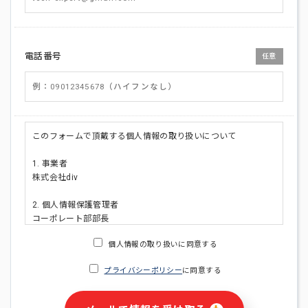
電話番号
任意
このフォームで頂戴する個人情報の取り扱いについて
1. 事業者
株式会社div
2. 個人情報保護管理者
コーポレート部部長
連絡先:メールアドレス:privacy_policy@di-v.co.jp
個人情報の取り扱いに同意する
3. 個人情報の利用目的
プライバシーポリシー
に同意する
・ご請求された資料の送付のため
・本人(法人の場合は担当者)への連絡含むお問い合わせ対応の
ため