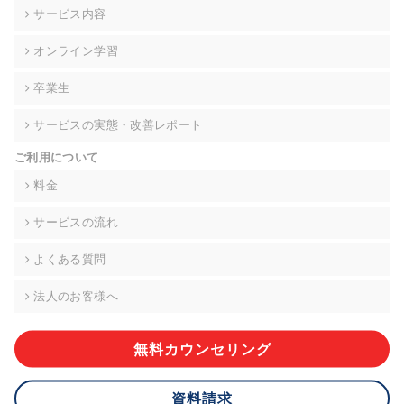
の契約を交わし、適切な管理を実施させます。
サービス内容
6. 個人情報の開示等の請求 ご本人様は、当社に対してご自身の
オンライン学習
個人情報の開示等(利用目的の通知、開示、内容の訂正・追加・
削除、利用の停止または消去、第三者への提供の停止)に関し
卒業生
て、下記の当社問合わせ窓口に申し出ることができます。その
際、当社はお客様ご本人を確認させていただいたうえで、合理
サービスの実態・改善レポート
的な期間内に対応いたします。ただし、申請が本人確認が不可
能な場合や、個人情報保護法の定める要件を満たさない場合等
ご利用について
により、ご希望に添えない場合があります。 なお、アクセスロ
グなどの個人情報以外の情報については、原則として開示等は
料金
いたしません。
サービスの流れ
【お問合せ窓口】
株式会社div 個人情報問合せ窓口
よくある質問
〒107-0052 東京都港区赤坂8-4-14 青山タワープレイス6階
メールアドレス:privacy_policy@di-v.co.jp
法人のお客様へ
7. 個人情報を提供されることの任意性について
ご本人様が当社に個人情報を提供されるかどうかは任意による
無料カウンセリング
ものです。 ただし、必要な項目をいただけない場合、適切な対
応ができない場合があります。
資料請求