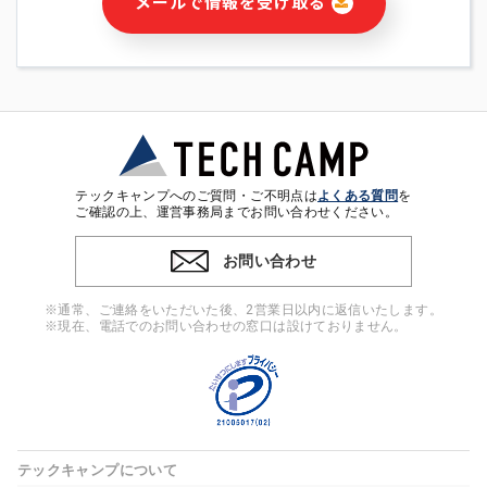
メールで情報を受け取る
・本サービス及び本サービスに関連する情報(当社及び第三者の
サービス又は商品等の広告配信・宣伝を含みますが、それらに
限定されません)の提供又はそれらに関する連絡のため
・メールマガジンその他の情報の送信
・本人(法人の場合は担当者)の行動、性別、当社ウェブサイト
内のアクセス履歴などを用いた広告の配信
・個人(法人の場合は担当者)を識別できない形式に加工した統
計情報の作成および利用
・上記の利用目的に付随する目的
テックキャンプへのご質問・ご不明点は
よくある質問
を
※上記の利用目的に基づいた本人への連絡及び配信について
ご確認の上、運営事務局までお問い合わせください。
は、電子メール等の電子媒体を含みます。
お問い合わせ
4. 個人情報の第三者提供
当社の担当者等及び本サービス利用者同士がコミュニケーショ
※通常、ご連絡をいただいた後、2営業日以内に返信いたします。
ンをとるために、氏名等の一部の情報をサービス内で使用する
※現在、電話でのお問い合わせの窓口は設けておりません。
チャットツールで発信することにより、本サービスの他の利用
者等に提供することがあります。
5. 個人情報取扱いの委託
当社は事業運営上、前項利用目的の範囲に限って個人情報を外
部に委託することがあります。この場合、個人情報保護水準の
高い委託先を選定し、個人情報の適正管理・機密保持について
テックキャンプについて