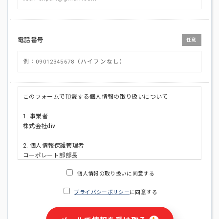
電話番号
任意
このフォームで頂戴する個人情報の取り扱いについて
1. 事業者
株式会社div
2. 個人情報保護管理者
コーポレート部部長
連絡先:メールアドレス:privacy_policy@di-v.co.jp
個人情報の取り扱いに同意する
3. 個人情報の利用目的
プライバシーポリシー
に同意する
・ご請求された資料の送付のため
・本人(法人の場合は担当者)への連絡含むお問い合わせ対応の
ため