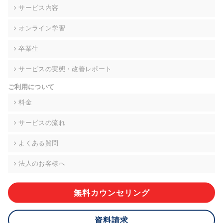
の契約を交わし、適切な管理を実施させます。
サービス内容
6. 個人情報の開示等の請求 ご本人様は、当社に対してご自身の
オンライン学習
個人情報の開示等(利用目的の通知、開示、内容の訂正・追加・
削除、利用の停止または消去、第三者への提供の停止)に関し
卒業生
て、下記の当社問合わせ窓口に申し出ることができます。その
際、当社はお客様ご本人を確認させていただいたうえで、合理
サービスの実態・改善レポート
的な期間内に対応いたします。ただし、申請が本人確認が不可
能な場合や、個人情報保護法の定める要件を満たさない場合等
ご利用について
により、ご希望に添えない場合があります。 なお、アクセスロ
グなどの個人情報以外の情報については、原則として開示等は
料金
いたしません。
サービスの流れ
【お問合せ窓口】
株式会社div 個人情報問合せ窓口
よくある質問
〒107-0052 東京都港区赤坂8-4-14 青山タワープレイス6階
メールアドレス:privacy_policy@di-v.co.jp
法人のお客様へ
7. 個人情報を提供されることの任意性について
ご本人様が当社に個人情報を提供されるかどうかは任意による
無料カウンセリング
ものです。 ただし、必要な項目をいただけない場合、適切な対
応ができない場合があります。
資料請求