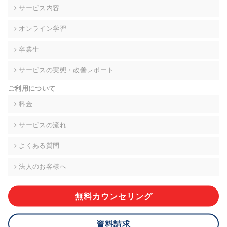
の契約を交わし、適切な管理を実施させます。
サービス内容
6. 個人情報の開示等の請求 ご本人様は、当社に対してご自身の
オンライン学習
個人情報の開示等(利用目的の通知、開示、内容の訂正・追加・
削除、利用の停止または消去、第三者への提供の停止)に関し
卒業生
て、下記の当社問合わせ窓口に申し出ることができます。その
際、当社はお客様ご本人を確認させていただいたうえで、合理
サービスの実態・改善レポート
的な期間内に対応いたします。ただし、申請が本人確認が不可
能な場合や、個人情報保護法の定める要件を満たさない場合等
ご利用について
により、ご希望に添えない場合があります。 なお、アクセスロ
グなどの個人情報以外の情報については、原則として開示等は
料金
いたしません。
サービスの流れ
【お問合せ窓口】
株式会社div 個人情報問合せ窓口
よくある質問
〒107-0052 東京都港区赤坂8-4-14 青山タワープレイス6階
メールアドレス:privacy_policy@di-v.co.jp
法人のお客様へ
7. 個人情報を提供されることの任意性について
ご本人様が当社に個人情報を提供されるかどうかは任意による
無料カウンセリング
ものです。 ただし、必要な項目をいただけない場合、適切な対
応ができない場合があります。
資料請求