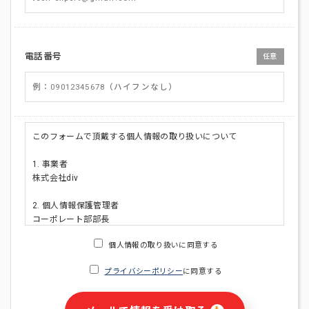
電話番号
任意
このフォームで頂戴する個人情報の取り扱いについて
1. 事業者
株式会社div
2. 個人情報保護管理者
コーポレート部部長
連絡先:メールアドレス:privacy_policy@di-v.co.jp
個人情報の取り扱いに同意する
3. 個人情報の利用目的
プライバシーポリシー
に同意する
・ご請求された資料の送付のため
・本人(法人の場合は担当者)への連絡含むお問い合わせ対応の
ため