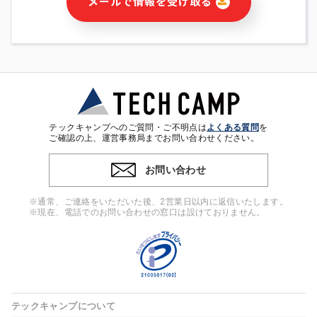
メールで情報を受け取る
・本サービス及び本サービスに関連する情報(当社及び第三者の
サービス又は商品等の広告配信・宣伝を含みますが、それらに
限定されません)の提供又はそれらに関する連絡のため
・メールマガジンその他の情報の送信
・本人(法人の場合は担当者)の行動、性別、当社ウェブサイト
内のアクセス履歴などを用いた広告の配信
・個人(法人の場合は担当者)を識別できない形式に加工した統
計情報の作成および利用
・上記の利用目的に付随する目的
テックキャンプへのご質問・ご不明点は
よくある質問
を
※上記の利用目的に基づいた本人への連絡及び配信について
ご確認の上、運営事務局までお問い合わせください。
は、電子メール等の電子媒体を含みます。
お問い合わせ
4. 個人情報の第三者提供
当社の担当者等及び本サービス利用者同士がコミュニケーショ
※通常、ご連絡をいただいた後、2営業日以内に返信いたします。
ンをとるために、氏名等の一部の情報をサービス内で使用する
※現在、電話でのお問い合わせの窓口は設けておりません。
チャットツールで発信することにより、本サービスの他の利用
者等に提供することがあります。
5. 個人情報取扱いの委託
当社は事業運営上、前項利用目的の範囲に限って個人情報を外
部に委託することがあります。この場合、個人情報保護水準の
高い委託先を選定し、個人情報の適正管理・機密保持について
テックキャンプについて