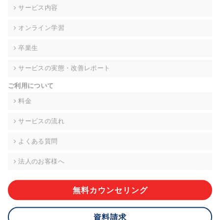
の契約を交わし、適切な管理を実施させます。
サービス内容
6. 個人情報の開示等の請求 ご本人様は、当社に対してご自身の
オンライン学習
個人情報の開示等(利用目的の通知、開示、内容の訂正・追加・
削除、利用の停止または消去、第三者への提供の停止)に関し
卒業生
て、下記の当社問合わせ窓口に申し出ることができます。その
際、当社はお客様ご本人を確認させていただいたうえで、合理
サービスの実態・改善レポート
的な期間内に対応いたします。ただし、申請が本人確認が不可
能な場合や、個人情報保護法の定める要件を満たさない場合等
ご利用について
により、ご希望に添えない場合があります。 なお、アクセスロ
グなどの個人情報以外の情報については、原則として開示等は
料金
いたしません。
サービスの流れ
【お問合せ窓口】
株式会社div 個人情報問合せ窓口
よくある質問
〒107-0052 東京都港区赤坂8-4-14 青山タワープレイス6階
メールアドレス:privacy_policy@di-v.co.jp
法人のお客様へ
7. 個人情報を提供されることの任意性について
ご本人様が当社に個人情報を提供されるかどうかは任意による
無料カウンセリング
ものです。 ただし、必要な項目をいただけない場合、適切な対
応ができない場合があります。
資料請求