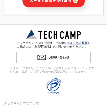
メールで情報を受け取る
・本サービス及び本サービスに関連する情報(当社及び第三者の
サービス又は商品等の広告配信・宣伝を含みますが、それらに
限定されません)の提供又はそれらに関する連絡のため
・メールマガジンその他の情報の送信
・本人(法人の場合は担当者)の行動、性別、当社ウェブサイト
内のアクセス履歴などを用いた広告の配信
・個人(法人の場合は担当者)を識別できない形式に加工した統
計情報の作成および利用
・上記の利用目的に付随する目的
テックキャンプへのご質問・ご不明点は
よくある質問
を
※上記の利用目的に基づいた本人への連絡及び配信について
ご確認の上、運営事務局までお問い合わせください。
は、電子メール等の電子媒体を含みます。
お問い合わせ
4. 個人情報の第三者提供
当社の担当者等及び本サービス利用者同士がコミュニケーショ
※通常、ご連絡をいただいた後、2営業日以内に返信いたします。
ンをとるために、氏名等の一部の情報をサービス内で使用する
※現在、電話でのお問い合わせの窓口は設けておりません。
チャットツールで発信することにより、本サービスの他の利用
者等に提供することがあります。
5. 個人情報取扱いの委託
当社は事業運営上、前項利用目的の範囲に限って個人情報を外
部に委託することがあります。この場合、個人情報保護水準の
高い委託先を選定し、個人情報の適正管理・機密保持について
テックキャンプについて