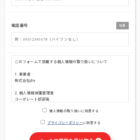
電話番号
任意
このフォームで頂戴する個人情報の取り扱いについて
1. 事業者
株式会社div
2. 個人情報保護管理者
コーポレート部部長
連絡先:メールアドレス:privacy_policy@di-v.co.jp
個人情報の取り扱いに同意する
3. 個人情報の利用目的
プライバシーポリシー
に同意する
・ご請求された資料の送付のため
・本人(法人の場合は担当者)への連絡含むお問い合わせ対応の
ため