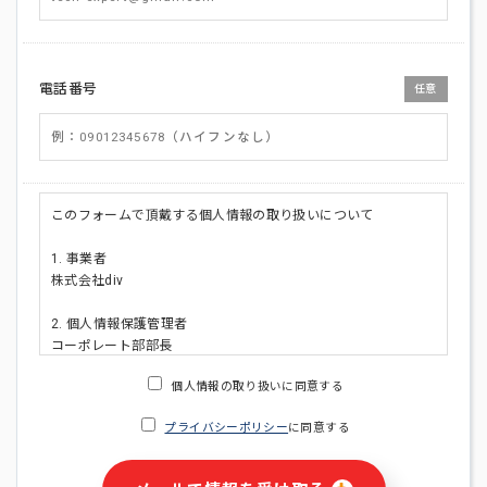
電話番号
任意
このフォームで頂戴する個人情報の取り扱いについて
1. 事業者
株式会社div
2. 個人情報保護管理者
コーポレート部部長
連絡先:メールアドレス:privacy_policy@di-v.co.jp
個人情報の取り扱いに同意する
3. 個人情報の利用目的
プライバシーポリシー
に同意する
・ご請求された資料の送付のため
・本人(法人の場合は担当者)への連絡含むお問い合わせ対応の
ため