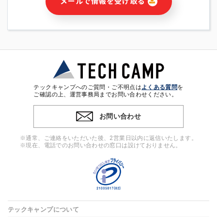
メールで情報を受け取る
・本サービス及び本サービスに関連する情報(当社及び第三者の
サービス又は商品等の広告配信・宣伝を含みますが、それらに
限定されません)の提供又はそれらに関する連絡のため
・メールマガジンその他の情報の送信
・本人(法人の場合は担当者)の行動、性別、当社ウェブサイト
内のアクセス履歴などを用いた広告の配信
・個人(法人の場合は担当者)を識別できない形式に加工した統
計情報の作成および利用
・上記の利用目的に付随する目的
テックキャンプへのご質問・ご不明点は
よくある質問
を
※上記の利用目的に基づいた本人への連絡及び配信について
ご確認の上、運営事務局までお問い合わせください。
は、電子メール等の電子媒体を含みます。
お問い合わせ
4. 個人情報の第三者提供
当社の担当者等及び本サービス利用者同士がコミュニケーショ
※通常、ご連絡をいただいた後、2営業日以内に返信いたします。
ンをとるために、氏名等の一部の情報をサービス内で使用する
※現在、電話でのお問い合わせの窓口は設けておりません。
チャットツールで発信することにより、本サービスの他の利用
者等に提供することがあります。
5. 個人情報取扱いの委託
当社は事業運営上、前項利用目的の範囲に限って個人情報を外
部に委託することがあります。この場合、個人情報保護水準の
高い委託先を選定し、個人情報の適正管理・機密保持について
テックキャンプについて