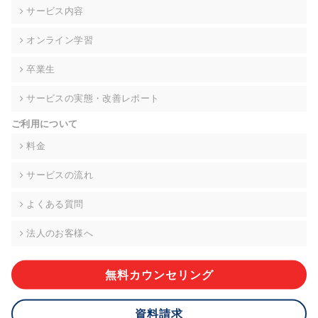
の契約を交わし、適切な管理を実施させます。
サービス内容
6. 個人情報の開示等の請求 ご本人様は、当社に対してご自身の
オンライン学習
個人情報の開示等(利用目的の通知、開示、内容の訂正・追加・
削除、利用の停止または消去、第三者への提供の停止)に関し
卒業生
て、下記の当社問合わせ窓口に申し出ることができます。その
際、当社はお客様ご本人を確認させていただいたうえで、合理
サービスの実態・改善レポート
的な期間内に対応いたします。ただし、申請が本人確認が不可
能な場合や、個人情報保護法の定める要件を満たさない場合等
ご利用について
により、ご希望に添えない場合があります。 なお、アクセスロ
グなどの個人情報以外の情報については、原則として開示等は
料金
いたしません。
サービスの流れ
【お問合せ窓口】
株式会社div 個人情報問合せ窓口
よくある質問
〒107-0052 東京都港区赤坂8-4-14 青山タワープレイス6階
メールアドレス:privacy_policy@di-v.co.jp
法人のお客様へ
7. 個人情報を提供されることの任意性について
ご本人様が当社に個人情報を提供されるかどうかは任意による
無料カウンセリング
ものです。 ただし、必要な項目をいただけない場合、適切な対
応ができない場合があります。
資料請求