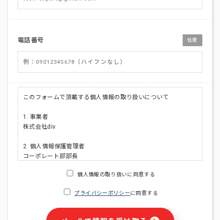
電話番号
任意
このフォームで頂戴する個人情報の取り扱いについて
1. 事業者
株式会社div
2. 個人情報保護管理者
コーポレート部部長
連絡先:メールアドレス:privacy_policy@di-v.co.jp
個人情報の取り扱いに同意する
3. 個人情報の利用目的
プライバシーポリシー
に同意する
・ご請求された資料の送付のため
・本人(法人の場合は担当者)への連絡含むお問い合わせ対応の
ため