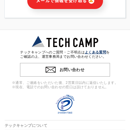
メールで情報を受け取る
・本サービス及び本サービスに関連する情報(当社及び第三者の
サービス又は商品等の広告配信・宣伝を含みますが、それらに
限定されません)の提供又はそれらに関する連絡のため
・メールマガジンその他の情報の送信
・本人(法人の場合は担当者)の行動、性別、当社ウェブサイト
内のアクセス履歴などを用いた広告の配信
・個人(法人の場合は担当者)を識別できない形式に加工した統
計情報の作成および利用
・上記の利用目的に付随する目的
テックキャンプへのご質問・ご不明点は
よくある質問
を
※上記の利用目的に基づいた本人への連絡及び配信について
ご確認の上、運営事務局までお問い合わせください。
は、電子メール等の電子媒体を含みます。
お問い合わせ
4. 個人情報の第三者提供
当社の担当者等及び本サービス利用者同士がコミュニケーショ
※通常、ご連絡をいただいた後、2営業日以内に返信いたします。
ンをとるために、氏名等の一部の情報をサービス内で使用する
※現在、電話でのお問い合わせの窓口は設けておりません。
チャットツールで発信することにより、本サービスの他の利用
者等に提供することがあります。
5. 個人情報取扱いの委託
当社は事業運営上、前項利用目的の範囲に限って個人情報を外
部に委託することがあります。この場合、個人情報保護水準の
高い委託先を選定し、個人情報の適正管理・機密保持について
テックキャンプについて