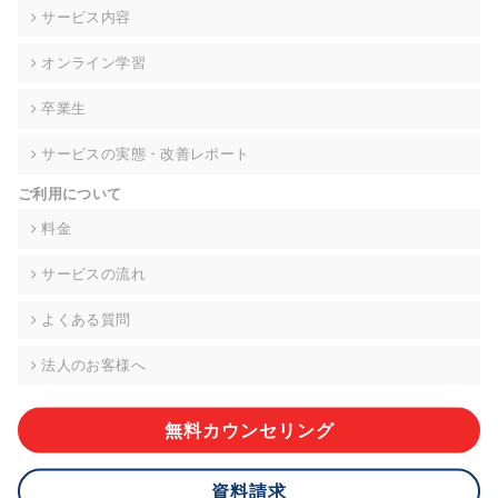
の契約を交わし、適切な管理を実施させます。
サービス内容
6. 個人情報の開示等の請求 ご本人様は、当社に対してご自身の
オンライン学習
個人情報の開示等(利用目的の通知、開示、内容の訂正・追加・
削除、利用の停止または消去、第三者への提供の停止)に関し
卒業生
て、下記の当社問合わせ窓口に申し出ることができます。その
際、当社はお客様ご本人を確認させていただいたうえで、合理
サービスの実態・改善レポート
的な期間内に対応いたします。ただし、申請が本人確認が不可
能な場合や、個人情報保護法の定める要件を満たさない場合等
ご利用について
により、ご希望に添えない場合があります。 なお、アクセスロ
グなどの個人情報以外の情報については、原則として開示等は
料金
いたしません。
サービスの流れ
【お問合せ窓口】
株式会社div 個人情報問合せ窓口
よくある質問
〒107-0052 東京都港区赤坂8-4-14 青山タワープレイス6階
メールアドレス:privacy_policy@di-v.co.jp
法人のお客様へ
7. 個人情報を提供されることの任意性について
ご本人様が当社に個人情報を提供されるかどうかは任意による
無料カウンセリング
ものです。 ただし、必要な項目をいただけない場合、適切な対
応ができない場合があります。
資料請求