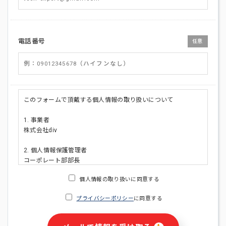
電話番号
任意
このフォームで頂戴する個人情報の取り扱いについて
1. 事業者
株式会社div
2. 個人情報保護管理者
コーポレート部部長
連絡先:メールアドレス:privacy_policy@di-v.co.jp
個人情報の取り扱いに同意する
3. 個人情報の利用目的
プライバシーポリシー
に同意する
・ご請求された資料の送付のため
・本人(法人の場合は担当者)への連絡含むお問い合わせ対応の
ため