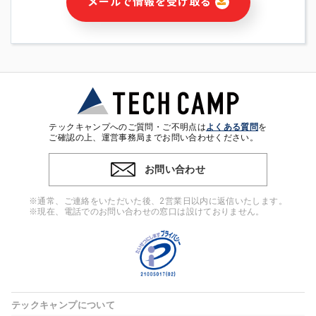
メールで情報を受け取る
・本サービス及び本サービスに関連する情報(当社及び第三者の
サービス又は商品等の広告配信・宣伝を含みますが、それらに
限定されません)の提供又はそれらに関する連絡のため
・メールマガジンその他の情報の送信
・本人(法人の場合は担当者)の行動、性別、当社ウェブサイト
内のアクセス履歴などを用いた広告の配信
・個人(法人の場合は担当者)を識別できない形式に加工した統
計情報の作成および利用
・上記の利用目的に付随する目的
テックキャンプへのご質問・ご不明点は
よくある質問
を
※上記の利用目的に基づいた本人への連絡及び配信について
ご確認の上、運営事務局までお問い合わせください。
は、電子メール等の電子媒体を含みます。
お問い合わせ
4. 個人情報の第三者提供
当社の担当者等及び本サービス利用者同士がコミュニケーショ
※通常、ご連絡をいただいた後、2営業日以内に返信いたします。
ンをとるために、氏名等の一部の情報をサービス内で使用する
※現在、電話でのお問い合わせの窓口は設けておりません。
チャットツールで発信することにより、本サービスの他の利用
者等に提供することがあります。
5. 個人情報取扱いの委託
当社は事業運営上、前項利用目的の範囲に限って個人情報を外
部に委託することがあります。この場合、個人情報保護水準の
高い委託先を選定し、個人情報の適正管理・機密保持について
テックキャンプについて