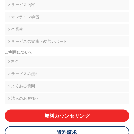
の契約を交わし、適切な管理を実施させます。
サービス内容
6. 個人情報の開示等の請求 ご本人様は、当社に対してご自身の
オンライン学習
個人情報の開示等(利用目的の通知、開示、内容の訂正・追加・
削除、利用の停止または消去、第三者への提供の停止)に関し
卒業生
て、下記の当社問合わせ窓口に申し出ることができます。その
際、当社はお客様ご本人を確認させていただいたうえで、合理
サービスの実態・改善レポート
的な期間内に対応いたします。ただし、申請が本人確認が不可
能な場合や、個人情報保護法の定める要件を満たさない場合等
ご利用について
により、ご希望に添えない場合があります。 なお、アクセスロ
グなどの個人情報以外の情報については、原則として開示等は
料金
いたしません。
サービスの流れ
【お問合せ窓口】
株式会社div 個人情報問合せ窓口
よくある質問
〒107-0052 東京都港区赤坂8-4-14 青山タワープレイス6階
メールアドレス:privacy_policy@di-v.co.jp
法人のお客様へ
7. 個人情報を提供されることの任意性について
ご本人様が当社に個人情報を提供されるかどうかは任意による
無料カウンセリング
ものです。 ただし、必要な項目をいただけない場合、適切な対
応ができない場合があります。
資料請求