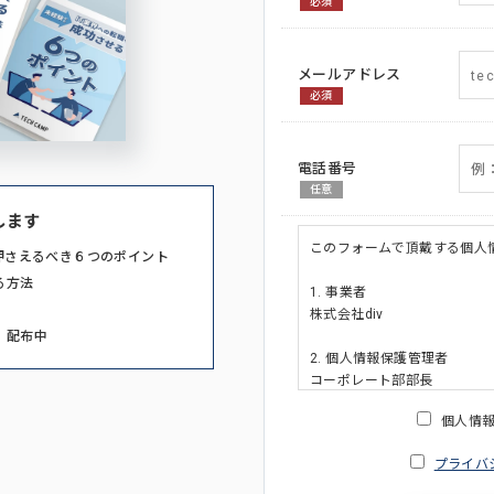
必須
メールアドレス
必須
電話番号
任意
します
このフォームで頂戴する個人
押さえるべき６つのポイント
る方法
1. 事業者
株式会社div
」配布中
2. 個人情報保護管理者
コーポレート部部長
連絡先:メールアドレス:privacy_po
個人情
3. 個人情報の利用目的
プライバ
・ご請求された資料の送付の
・本人(法人の場合は担当者)