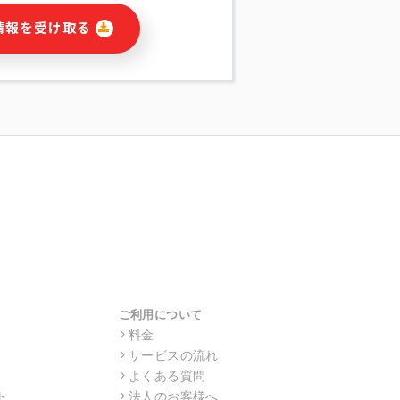
に関連する情報(当社及び第三者のサー
情報を受け取る
宣伝を含みますが、それらに限定されま
する連絡のため
報の送信
の行動、性別、当社ウェブサイト内のア
の配信
を識別できない形式に加工した統計情報
目的
本人への連絡及び配信については、電子
す。
ス利用者同士がコミュニケーションをと
報をサービス内で使用するチャットツー
サービスの他の利用者等に提供すること
ご利用について
料金
サービスの流れ
目的の範囲に限って個人情報を外部に委
場合、個人情報保護水準の高い委託先を
よくある質問
・機密保持についての契約を交わし、適
ト
法人のお客様へ