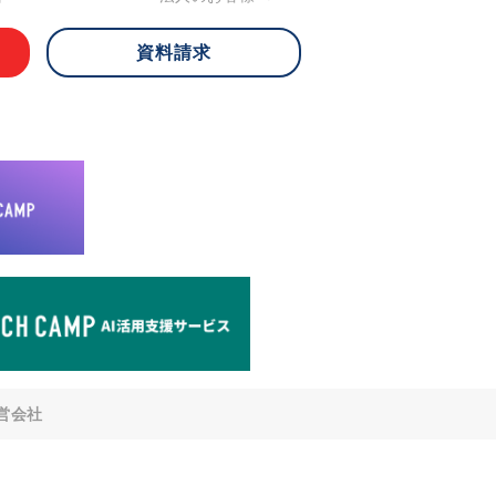
資料請求
 ご本人様は、当社に対してご自身の個人
知、開示、内容の訂正・追加・削除、利
への提供の停止)に関して、下記の当社
ができます。その際、当社はお客様ご本
えで、合理的な期間内に対応いたしま
が不可能な場合や、個人情報保護法の定
により、ご希望に添えない場合がありま
どの個人情報以外の情報については、原則
。
窓口
8-4-14 青山タワープレイス6階
di-v.co.jp
との任意性について
提供されるかどうかは任意によるもので
営会社
いただけない場合、適切な対応ができな