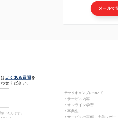
・本サービス及び本サービス
メールで
ビス又は商品等の広告配信・
せん)の提供又はそれらに関
・メールマガジンその他の情
・本人(法人の場合は担当者)
クセス履歴などを用いた広告
・個人(法人の場合は担当者)
の作成および利用
・上記の利用目的に付随する
※上記の利用目的に基づいた
メール等の電子媒体を含みま
4. 個人情報の第三者提供
当社の担当者等及び本サービ
点は
よくある質問
を
るために、氏名等の一部の情
合わせください。
ルで発信することにより、本
があります。
テックキャンプについて
サービス内容
5. 個人情報取扱いの委託
オンライン学習
当社は事業運営上、前項利用
託することがあります。この
卒業生
返信いたします。
選定し、個人情報の適正管理
サービスの実態・改善レポー