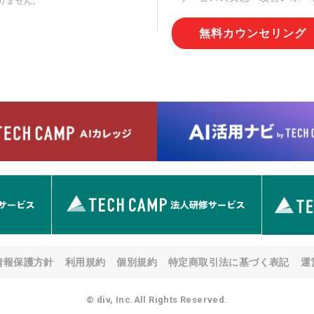
りません。
切な管理を実施させます。
無料カウンセリング
6. 個人情報の開示等の請求
情報の開示等(利用目的の通
用の停止または消去、第三者
問合わせ窓口に申し出ること
人を確認させていただいたう
す。ただし、申請が本人確認
める要件を満たさない場合等
す。 なお、アクセスログな
として開示等はいたしません
【お問合せ窓口】
株式会社div 個人情報問合せ
〒107-0052 東京都港区赤坂
メールアドレス:privacy_policy@
7. 個人情報を提供されるこ
ご本人様が当社に個人情報を
情報保護方針
利用規約
個別規約
特定商取引法に基づく表記
運
す。 ただし、必要な項目を
い場合があります。
© div, Inc.All Rights Reserved.