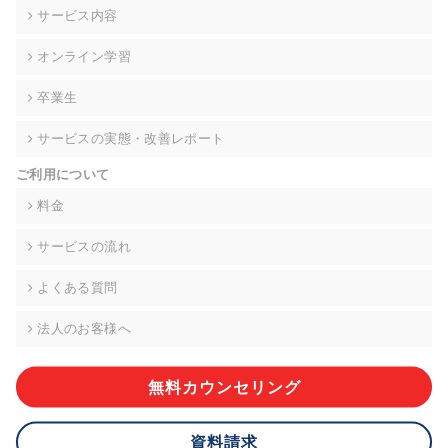
の契約を交わし、適切な管理を実施させます。
サービス内容
6. 個人情報の開示等の請求 ご本人様は、当社に対してご自身の
オンライン学習
個人情報の開示等(利用目的の通知、開示、内容の訂正・追加・
削除、利用の停止または消去、第三者への提供の停止)に関し
卒業生
て、下記の当社問合わせ窓口に申し出ることができます。その
際、当社はお客様ご本人を確認させていただいたうえで、合理
サービスの実態・改善レポート
的な期間内に対応いたします。ただし、申請が本人確認が不可
能な場合や、個人情報保護法の定める要件を満たさない場合等
ご利用について
により、ご希望に添えない場合があります。 なお、アクセスロ
グなどの個人情報以外の情報については、原則として開示等は
料金
いたしません。
サービスの流れ
【お問合せ窓口】
株式会社div 個人情報問合せ窓口
よくある質問
〒107-0052 東京都港区赤坂8-4-14 青山タワープレイス6階
メールアドレス:privacy_policy@di-v.co.jp
法人のお客様へ
7. 個人情報を提供されることの任意性について
ご本人様が当社に個人情報を提供されるかどうかは任意による
無料カウンセリング
ものです。 ただし、必要な項目をいただけない場合、適切な対
応ができない場合があります。
資料請求