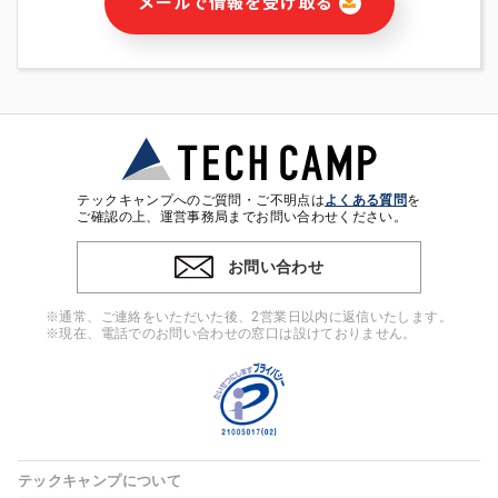
メールで情報を受け取る
・本サービス及び本サービスに関連する情報(当社及び第三者の
サービス又は商品等の広告配信・宣伝を含みますが、それらに
限定されません)の提供又はそれらに関する連絡のため
・メールマガジンその他の情報の送信
・本人(法人の場合は担当者)の行動、性別、当社ウェブサイト
内のアクセス履歴などを用いた広告の配信
・個人(法人の場合は担当者)を識別できない形式に加工した統
計情報の作成および利用
・上記の利用目的に付随する目的
テックキャンプへのご質問・ご不明点は
よくある質問
を
※上記の利用目的に基づいた本人への連絡及び配信について
ご確認の上、運営事務局までお問い合わせください。
は、電子メール等の電子媒体を含みます。
お問い合わせ
4. 個人情報の第三者提供
当社の担当者等及び本サービス利用者同士がコミュニケーショ
※通常、ご連絡をいただいた後、2営業日以内に返信いたします。
ンをとるために、氏名等の一部の情報をサービス内で使用する
※現在、電話でのお問い合わせの窓口は設けておりません。
チャットツールで発信することにより、本サービスの他の利用
者等に提供することがあります。
5. 個人情報取扱いの委託
当社は事業運営上、前項利用目的の範囲に限って個人情報を外
部に委託することがあります。この場合、個人情報保護水準の
高い委託先を選定し、個人情報の適正管理・機密保持について
テックキャンプについて