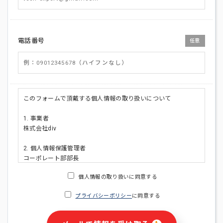
電話番号
任意
このフォームで頂戴する個人情報の取り扱いについて
1. 事業者
株式会社div
2. 個人情報保護管理者
コーポレート部部長
連絡先:メールアドレス:privacy_policy@di-v.co.jp
個人情報の取り扱いに同意する
3. 個人情報の利用目的
プライバシーポリシー
に同意する
・ご請求された資料の送付のため
・本人(法人の場合は担当者)への連絡含むお問い合わせ対応の
ため