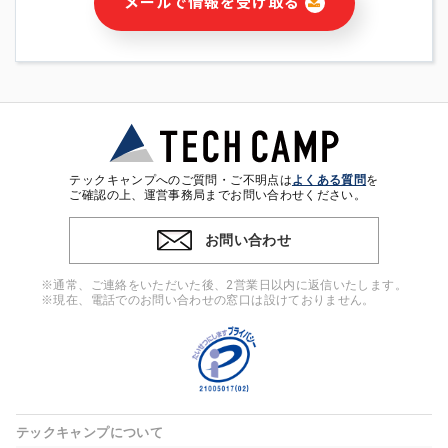
メールで情報を受け取る
・本サービス及び本サービスに関連する情報(当社及び第三者の
サービス又は商品等の広告配信・宣伝を含みますが、それらに
限定されません)の提供又はそれらに関する連絡のため
・メールマガジンその他の情報の送信
・本人(法人の場合は担当者)の行動、性別、当社ウェブサイト
内のアクセス履歴などを用いた広告の配信
・個人(法人の場合は担当者)を識別できない形式に加工した統
計情報の作成および利用
・上記の利用目的に付随する目的
テックキャンプへのご質問・ご不明点は
よくある質問
を
※上記の利用目的に基づいた本人への連絡及び配信について
ご確認の上、運営事務局までお問い合わせください。
は、電子メール等の電子媒体を含みます。
お問い合わせ
4. 個人情報の第三者提供
当社の担当者等及び本サービス利用者同士がコミュニケーショ
※通常、ご連絡をいただいた後、2営業日以内に返信いたします。
ンをとるために、氏名等の一部の情報をサービス内で使用する
※現在、電話でのお問い合わせの窓口は設けておりません。
チャットツールで発信することにより、本サービスの他の利用
者等に提供することがあります。
5. 個人情報取扱いの委託
当社は事業運営上、前項利用目的の範囲に限って個人情報を外
部に委託することがあります。この場合、個人情報保護水準の
高い委託先を選定し、個人情報の適正管理・機密保持について
テックキャンプについて