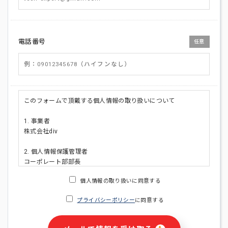
電話番号
任意
このフォームで頂戴する個人情報の取り扱いについて
1. 事業者
株式会社div
2. 個人情報保護管理者
コーポレート部部長
連絡先:メールアドレス:privacy_policy@di-v.co.jp
個人情報の取り扱いに同意する
3. 個人情報の利用目的
プライバシーポリシー
に同意する
・ご請求された資料の送付のため
・本人(法人の場合は担当者)への連絡含むお問い合わせ対応の
ため