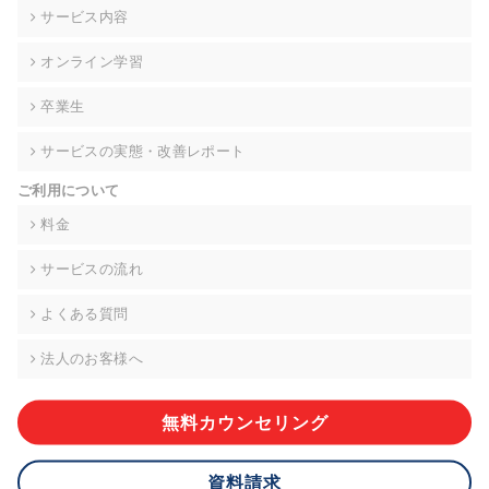
の契約を交わし、適切な管理を実施させます。
サービス内容
6. 個人情報の開示等の請求 ご本人様は、当社に対してご自身の
オンライン学習
個人情報の開示等(利用目的の通知、開示、内容の訂正・追加・
削除、利用の停止または消去、第三者への提供の停止)に関し
卒業生
て、下記の当社問合わせ窓口に申し出ることができます。その
際、当社はお客様ご本人を確認させていただいたうえで、合理
サービスの実態・改善レポート
的な期間内に対応いたします。ただし、申請が本人確認が不可
能な場合や、個人情報保護法の定める要件を満たさない場合等
ご利用について
により、ご希望に添えない場合があります。 なお、アクセスロ
グなどの個人情報以外の情報については、原則として開示等は
料金
いたしません。
サービスの流れ
【お問合せ窓口】
株式会社div 個人情報問合せ窓口
よくある質問
〒107-0052 東京都港区赤坂8-4-14 青山タワープレイス6階
メールアドレス:privacy_policy@di-v.co.jp
法人のお客様へ
7. 個人情報を提供されることの任意性について
ご本人様が当社に個人情報を提供されるかどうかは任意による
無料カウンセリング
ものです。 ただし、必要な項目をいただけない場合、適切な対
応ができない場合があります。
資料請求