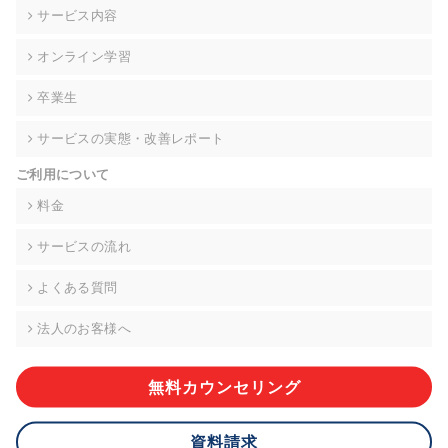
の契約を交わし、適切な管理を実施させます。
サービス内容
6. 個人情報の開示等の請求 ご本人様は、当社に対してご自身の
オンライン学習
個人情報の開示等(利用目的の通知、開示、内容の訂正・追加・
削除、利用の停止または消去、第三者への提供の停止)に関し
卒業生
て、下記の当社問合わせ窓口に申し出ることができます。その
際、当社はお客様ご本人を確認させていただいたうえで、合理
サービスの実態・改善レポート
的な期間内に対応いたします。ただし、申請が本人確認が不可
能な場合や、個人情報保護法の定める要件を満たさない場合等
ご利用について
により、ご希望に添えない場合があります。 なお、アクセスロ
グなどの個人情報以外の情報については、原則として開示等は
料金
いたしません。
サービスの流れ
【お問合せ窓口】
株式会社div 個人情報問合せ窓口
よくある質問
〒107-0052 東京都港区赤坂8-4-14 青山タワープレイス6階
メールアドレス:privacy_policy@di-v.co.jp
法人のお客様へ
7. 個人情報を提供されることの任意性について
ご本人様が当社に個人情報を提供されるかどうかは任意による
無料カウンセリング
ものです。 ただし、必要な項目をいただけない場合、適切な対
応ができない場合があります。
資料請求