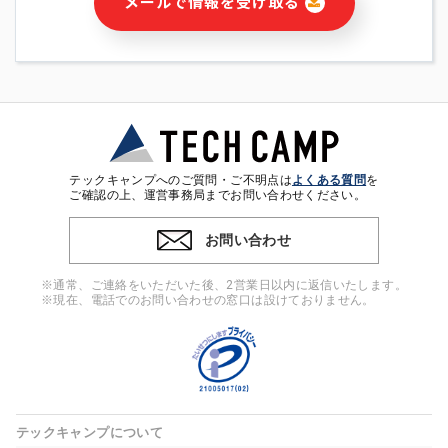
メールで情報を受け取る
・本サービス及び本サービスに関連する情報(当社及び第三者の
サービス又は商品等の広告配信・宣伝を含みますが、それらに
限定されません)の提供又はそれらに関する連絡のため
・メールマガジンその他の情報の送信
・本人(法人の場合は担当者)の行動、性別、当社ウェブサイト
内のアクセス履歴などを用いた広告の配信
・個人(法人の場合は担当者)を識別できない形式に加工した統
計情報の作成および利用
・上記の利用目的に付随する目的
テックキャンプへのご質問・ご不明点は
よくある質問
を
※上記の利用目的に基づいた本人への連絡及び配信について
ご確認の上、運営事務局までお問い合わせください。
は、電子メール等の電子媒体を含みます。
お問い合わせ
4. 個人情報の第三者提供
当社の担当者等及び本サービス利用者同士がコミュニケーショ
※通常、ご連絡をいただいた後、2営業日以内に返信いたします。
ンをとるために、氏名等の一部の情報をサービス内で使用する
※現在、電話でのお問い合わせの窓口は設けておりません。
チャットツールで発信することにより、本サービスの他の利用
者等に提供することがあります。
5. 個人情報取扱いの委託
当社は事業運営上、前項利用目的の範囲に限って個人情報を外
部に委託することがあります。この場合、個人情報保護水準の
高い委託先を選定し、個人情報の適正管理・機密保持について
テックキャンプについて