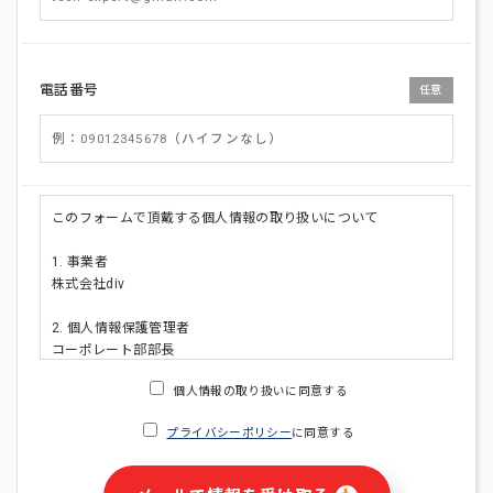
電話番号
任意
このフォームで頂戴する個人情報の取り扱いについて
1. 事業者
株式会社div
2. 個人情報保護管理者
コーポレート部部長
連絡先:メールアドレス:privacy_policy@di-v.co.jp
個人情報の取り扱いに同意する
3. 個人情報の利用目的
プライバシーポリシー
に同意する
・ご請求された資料の送付のため
・本人(法人の場合は担当者)への連絡含むお問い合わせ対応の
ため