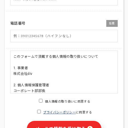
電話番号
任意
このフォームで頂戴する個人情報の取り扱いについて
1. 事業者
株式会社div
2. 個人情報保護管理者
コーポレート部部長
連絡先:メールアドレス:privacy_policy@di-v.co.jp
個人情報の取り扱いに同意する
3. 個人情報の利用目的
プライバシーポリシー
に同意する
・ご請求された資料の送付のため
・本人(法人の場合は担当者)への連絡含むお問い合わせ対応の
ため