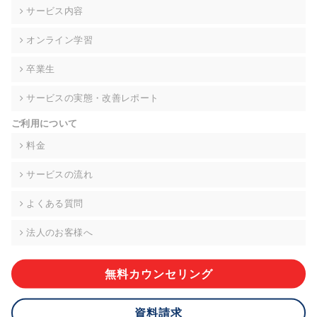
の契約を交わし、適切な管理を実施させます。
サービス内容
6. 個人情報の開示等の請求 ご本人様は、当社に対してご自身の
オンライン学習
個人情報の開示等(利用目的の通知、開示、内容の訂正・追加・
削除、利用の停止または消去、第三者への提供の停止)に関し
卒業生
て、下記の当社問合わせ窓口に申し出ることができます。その
際、当社はお客様ご本人を確認させていただいたうえで、合理
サービスの実態・改善レポート
的な期間内に対応いたします。ただし、申請が本人確認が不可
能な場合や、個人情報保護法の定める要件を満たさない場合等
ご利用について
により、ご希望に添えない場合があります。 なお、アクセスロ
グなどの個人情報以外の情報については、原則として開示等は
料金
いたしません。
サービスの流れ
【お問合せ窓口】
株式会社div 個人情報問合せ窓口
よくある質問
〒107-0052 東京都港区赤坂8-4-14 青山タワープレイス6階
メールアドレス:privacy_policy@di-v.co.jp
法人のお客様へ
7. 個人情報を提供されることの任意性について
ご本人様が当社に個人情報を提供されるかどうかは任意による
無料カウンセリング
ものです。 ただし、必要な項目をいただけない場合、適切な対
応ができない場合があります。
資料請求