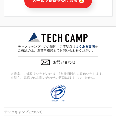
メールで情報を受け取る
・本サービス及び本サービスに関連する情報(当社及び第三者の
サービス又は商品等の広告配信・宣伝を含みますが、それらに
限定されません)の提供又はそれらに関する連絡のため
・メールマガジンその他の情報の送信
・本人(法人の場合は担当者)の行動、性別、当社ウェブサイト
内のアクセス履歴などを用いた広告の配信
・個人(法人の場合は担当者)を識別できない形式に加工した統
計情報の作成および利用
・上記の利用目的に付随する目的
テックキャンプへのご質問・ご不明点は
よくある質問
を
※上記の利用目的に基づいた本人への連絡及び配信について
ご確認の上、運営事務局までお問い合わせください。
は、電子メール等の電子媒体を含みます。
お問い合わせ
4. 個人情報の第三者提供
当社の担当者等及び本サービス利用者同士がコミュニケーショ
※通常、ご連絡をいただいた後、2営業日以内に返信いたします。
ンをとるために、氏名等の一部の情報をサービス内で使用する
※現在、電話でのお問い合わせの窓口は設けておりません。
チャットツールで発信することにより、本サービスの他の利用
者等に提供することがあります。
5. 個人情報取扱いの委託
当社は事業運営上、前項利用目的の範囲に限って個人情報を外
部に委託することがあります。この場合、個人情報保護水準の
高い委託先を選定し、個人情報の適正管理・機密保持について
テックキャンプについて