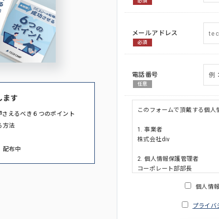
必須
メールアドレス
必須
電話番号
任意
します
このフォームで頂戴する個人
押さえるべき６つのポイント
る方法
1. 事業者
株式会社div
」配布中
2. 個人情報保護管理者
コーポレート部部長
連絡先:メールアドレス:privacy_po
個人情
3. 個人情報の利用目的
プライバ
・ご請求された資料の送付の
・本人(法人の場合は担当者)