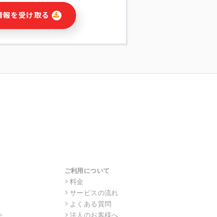
に関連する情報(当社及び第三者のサー
情報を受け取る
宣伝を含みますが、それらに限定されま
する連絡のため
報の送信
の行動、性別、当社ウェブサイト内のア
の配信
を識別できない形式に加工した統計情報
目的
本人への連絡及び配信については、電子
す。
ス利用者同士がコミュニケーションをと
報をサービス内で使用するチャットツー
サービスの他の利用者等に提供すること
ご利用について
料金
サービスの流れ
目的の範囲に限って個人情報を外部に委
場合、個人情報保護水準の高い委託先を
よくある質問
・機密保持についての契約を交わし、適
ト
法人のお客様へ