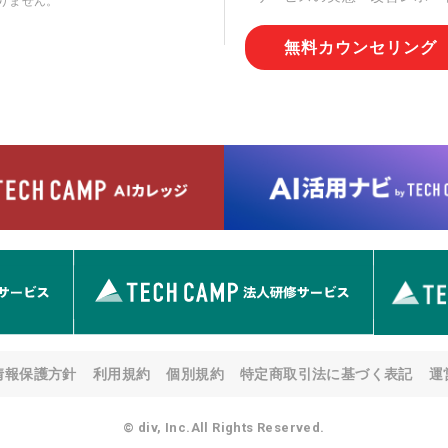
りません。
切な管理を実施させます。
無料カウンセリング
6. 個人情報の開示等の請求
情報の開示等(利用目的の通
用の停止または消去、第三者
問合わせ窓口に申し出ること
人を確認させていただいたう
す。ただし、申請が本人確認
める要件を満たさない場合等
す。 なお、アクセスログな
として開示等はいたしません
【お問合せ窓口】
株式会社div 個人情報問合せ
〒107-0052 東京都港区赤坂
メールアドレス:privacy_policy@
7. 個人情報を提供されるこ
ご本人様が当社に個人情報を
情報保護方針
利用規約
個別規約
特定商取引法に基づく表記
運
す。 ただし、必要な項目を
い場合があります。
© div, Inc.All Rights Reserved.