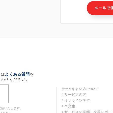
・本サービス及び本サービス
メールで
ビス又は商品等の広告配信・
せん)の提供又はそれらに関
・メールマガジンその他の情
・本人(法人の場合は担当者)
クセス履歴などを用いた広告
・個人(法人の場合は担当者)
の作成および利用
・上記の利用目的に付随する
※上記の利用目的に基づいた
メール等の電子媒体を含みま
4. 個人情報の第三者提供
当社の担当者等及び本サービ
点は
よくある質問
を
るために、氏名等の一部の情
合わせください。
ルで発信することにより、本
があります。
テックキャンプについて
サービス内容
5. 個人情報取扱いの委託
オンライン学習
当社は事業運営上、前項利用
託することがあります。この
卒業生
返信いたします。
選定し、個人情報の適正管理
サービスの実態・改善レポー