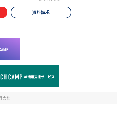
資料請求
 ご本人様は、当社に対してご自身の個人
知、開示、内容の訂正・追加・削除、利
への提供の停止)に関して、下記の当社
ができます。その際、当社はお客様ご本
えで、合理的な期間内に対応いたしま
が不可能な場合や、個人情報保護法の定
により、ご希望に添えない場合がありま
どの個人情報以外の情報については、原則
。
窓口
8-4-14 青山タワープレイス6階
di-v.co.jp
との任意性について
提供されるかどうかは任意によるもので
営会社
いただけない場合、適切な対応ができな