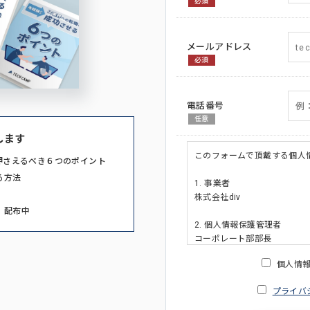
必須
メールアドレス
必須
電話番号
任意
します
このフォームで頂戴する個人
押さえるべき６つのポイント
る方法
1. 事業者
株式会社div
」配布中
2. 個人情報保護管理者
コーポレート部部長
連絡先:メールアドレス:privacy_po
個人情
3. 個人情報の利用目的
プライバ
・ご請求された資料の送付の
・本人(法人の場合は担当者)