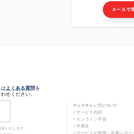
・本サービス及び本サービス
メールで
ビス又は商品等の広告配信・
せん)の提供又はそれらに関
・メールマガジンその他の情
・本人(法人の場合は担当者)
クセス履歴などを用いた広告
・個人(法人の場合は担当者)
の作成および利用
・上記の利用目的に付随する
※上記の利用目的に基づいた
メール等の電子媒体を含みま
4. 個人情報の第三者提供
当社の担当者等及び本サービ
点は
よくある質問
を
るために、氏名等の一部の情
合わせください。
ルで発信することにより、本
があります。
テックキャンプについて
サービス内容
5. 個人情報取扱いの委託
オンライン学習
当社は事業運営上、前項利用
託することがあります。この
卒業生
返信いたします。
選定し、個人情報の適正管理
サービスの実態・改善レポー