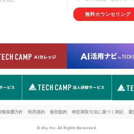
りません。
切な管理を実施させます。
無料カウンセリング
6. 個人情報の開示等の請求
情報の開示等(利用目的の通
用の停止または消去、第三者
問合わせ窓口に申し出ること
人を確認させていただいたう
す。ただし、申請が本人確認
める要件を満たさない場合等
す。 なお、アクセスログな
として開示等はいたしません
【お問合せ窓口】
株式会社div 個人情報問合せ
〒107-0052 東京都港区赤坂
メールアドレス:privacy_policy@
7. 個人情報を提供されるこ
ご本人様が当社に個人情報を
情報保護方針
利用規約
個別規約
特定商取引法に基づく表記
運
す。 ただし、必要な項目を
い場合があります。
© div, Inc.All Rights Reserved.