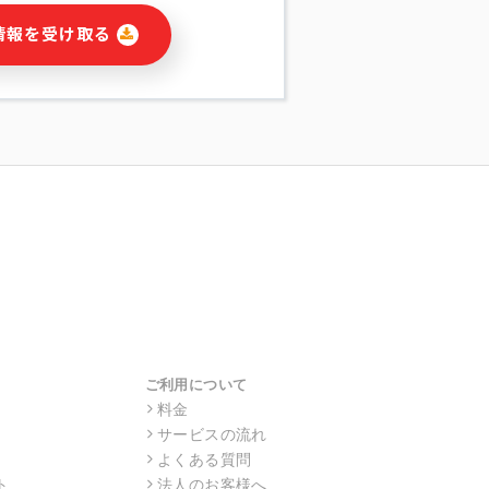
に関連する情報(当社及び第三者のサー
情報を受け取る
宣伝を含みますが、それらに限定されま
する連絡のため
報の送信
の行動、性別、当社ウェブサイト内のア
の配信
を識別できない形式に加工した統計情報
目的
本人への連絡及び配信については、電子
す。
ス利用者同士がコミュニケーションをと
報をサービス内で使用するチャットツー
サービスの他の利用者等に提供すること
ご利用について
料金
サービスの流れ
目的の範囲に限って個人情報を外部に委
場合、個人情報保護水準の高い委託先を
よくある質問
・機密保持についての契約を交わし、適
ト
法人のお客様へ