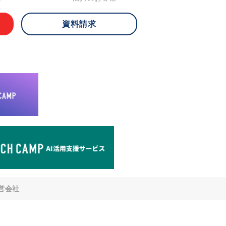
資料請求
 ご本人様は、当社に対してご自身の個人
知、開示、内容の訂正・追加・削除、利
への提供の停止)に関して、下記の当社
ができます。その際、当社はお客様ご本
えで、合理的な期間内に対応いたしま
が不可能な場合や、個人情報保護法の定
により、ご希望に添えない場合がありま
どの個人情報以外の情報については、原則
。
窓口
8-4-14 青山タワープレイス6階
di-v.co.jp
との任意性について
提供されるかどうかは任意によるもので
営会社
いただけない場合、適切な対応ができな