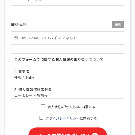
電話番号
任意
このフォームで頂戴する個人情報の取り扱いについて
1. 事業者
株式会社div
2. 個人情報保護管理者
コーポレート部部長
連絡先:メールアドレス:privacy_policy@di-v.co.jp
個人情報の取り扱いに同意する
3. 個人情報の利用目的
プライバシーポリシー
に同意する
・ご請求された資料の送付のため
・本人(法人の場合は担当者)への連絡含むお問い合わせ対応の
ため