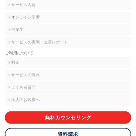
の契約を交わし、適切な管理を実施させます。
サービス内容
6. 個人情報の開示等の請求 ご本人様は、当社に対してご自身の
オンライン学習
個人情報の開示等(利用目的の通知、開示、内容の訂正・追加・
削除、利用の停止または消去、第三者への提供の停止)に関し
卒業生
て、下記の当社問合わせ窓口に申し出ることができます。その
際、当社はお客様ご本人を確認させていただいたうえで、合理
サービスの実態・改善レポート
的な期間内に対応いたします。ただし、申請が本人確認が不可
能な場合や、個人情報保護法の定める要件を満たさない場合等
ご利用について
により、ご希望に添えない場合があります。 なお、アクセスロ
グなどの個人情報以外の情報については、原則として開示等は
料金
いたしません。
サービスの流れ
【お問合せ窓口】
株式会社div 個人情報問合せ窓口
よくある質問
〒107-0052 東京都港区赤坂8-4-14 青山タワープレイス6階
メールアドレス:privacy_policy@di-v.co.jp
法人のお客様へ
7. 個人情報を提供されることの任意性について
ご本人様が当社に個人情報を提供されるかどうかは任意による
無料カウンセリング
ものです。 ただし、必要な項目をいただけない場合、適切な対
応ができない場合があります。
資料請求