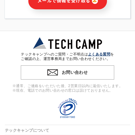
メールで情報を受け取る
・本サービス及び本サービスに関連する情報(当社及び第三者の
サービス又は商品等の広告配信・宣伝を含みますが、それらに
限定されません)の提供又はそれらに関する連絡のため
・メールマガジンその他の情報の送信
・本人(法人の場合は担当者)の行動、性別、当社ウェブサイト
内のアクセス履歴などを用いた広告の配信
・個人(法人の場合は担当者)を識別できない形式に加工した統
計情報の作成および利用
・上記の利用目的に付随する目的
テックキャンプへのご質問・ご不明点は
よくある質問
を
※上記の利用目的に基づいた本人への連絡及び配信について
ご確認の上、運営事務局までお問い合わせください。
は、電子メール等の電子媒体を含みます。
お問い合わせ
4. 個人情報の第三者提供
当社の担当者等及び本サービス利用者同士がコミュニケーショ
※通常、ご連絡をいただいた後、2営業日以内に返信いたします。
ンをとるために、氏名等の一部の情報をサービス内で使用する
※現在、電話でのお問い合わせの窓口は設けておりません。
チャットツールで発信することにより、本サービスの他の利用
者等に提供することがあります。
5. 個人情報取扱いの委託
当社は事業運営上、前項利用目的の範囲に限って個人情報を外
部に委託することがあります。この場合、個人情報保護水準の
高い委託先を選定し、個人情報の適正管理・機密保持について
テックキャンプについて