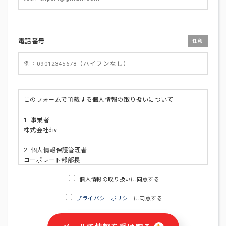
電話番号
任意
このフォームで頂戴する個人情報の取り扱いについて
1. 事業者
株式会社div
2. 個人情報保護管理者
コーポレート部部長
連絡先:メールアドレス:privacy_policy@di-v.co.jp
個人情報の取り扱いに同意する
3. 個人情報の利用目的
プライバシーポリシー
に同意する
・ご請求された資料の送付のため
・本人(法人の場合は担当者)への連絡含むお問い合わせ対応の
ため