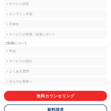
の契約を交わし、適切な管理を実施させます。
サービス内容
6. 個人情報の開示等の請求 ご本人様は、当社に対してご自身の
オンライン学習
個人情報の開示等(利用目的の通知、開示、内容の訂正・追加・
削除、利用の停止または消去、第三者への提供の停止)に関し
卒業生
て、下記の当社問合わせ窓口に申し出ることができます。その
際、当社はお客様ご本人を確認させていただいたうえで、合理
サービスの実態・改善レポート
的な期間内に対応いたします。ただし、申請が本人確認が不可
能な場合や、個人情報保護法の定める要件を満たさない場合等
ご利用について
により、ご希望に添えない場合があります。 なお、アクセスロ
グなどの個人情報以外の情報については、原則として開示等は
料金
いたしません。
サービスの流れ
【お問合せ窓口】
株式会社div 個人情報問合せ窓口
よくある質問
〒107-0052 東京都港区赤坂8-4-14 青山タワープレイス6階
メールアドレス:privacy_policy@di-v.co.jp
法人のお客様へ
7. 個人情報を提供されることの任意性について
ご本人様が当社に個人情報を提供されるかどうかは任意による
無料カウンセリング
ものです。 ただし、必要な項目をいただけない場合、適切な対
応ができない場合があります。
資料請求