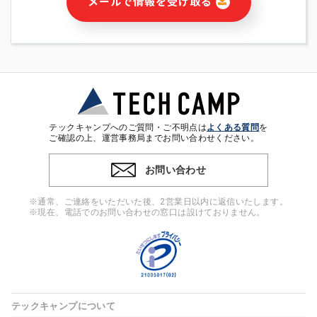
メールで情報を受け取る
・本サービス及び本サービスに関連する情報(当社及び第三者の
サービス又は商品等の広告配信・宣伝を含みますが、それらに
限定されません)の提供又はそれらに関する連絡のため
・メールマガジンその他の情報の送信
・本人(法人の場合は担当者)の行動、性別、当社ウェブサイト
内のアクセス履歴などを用いた広告の配信
・個人(法人の場合は担当者)を識別できない形式に加工した統
計情報の作成および利用
・上記の利用目的に付随する目的
テックキャンプへのご質問・ご不明点は
よくある質問
を
※上記の利用目的に基づいた本人への連絡及び配信について
ご確認の上、運営事務局までお問い合わせください。
は、電子メール等の電子媒体を含みます。
お問い合わせ
4. 個人情報の第三者提供
当社の担当者等及び本サービス利用者同士がコミュニケーショ
※通常、ご連絡をいただいた後、2営業日以内に返信いたします。
ンをとるために、氏名等の一部の情報をサービス内で使用する
※現在、電話でのお問い合わせの窓口は設けておりません。
チャットツールで発信することにより、本サービスの他の利用
者等に提供することがあります。
5. 個人情報取扱いの委託
当社は事業運営上、前項利用目的の範囲に限って個人情報を外
部に委託することがあります。この場合、個人情報保護水準の
高い委託先を選定し、個人情報の適正管理・機密保持について
テックキャンプについて