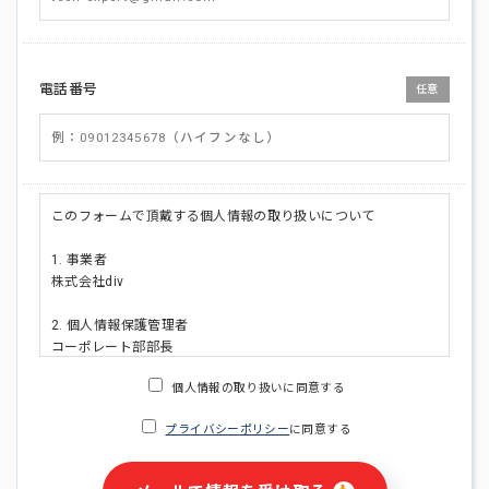
電話番号
任意
このフォームで頂戴する個人情報の取り扱いについて
1. 事業者
株式会社div
2. 個人情報保護管理者
コーポレート部部長
連絡先:メールアドレス:privacy_policy@di-v.co.jp
個人情報の取り扱いに同意する
3. 個人情報の利用目的
プライバシーポリシー
に同意する
・ご請求された資料の送付のため
・本人(法人の場合は担当者)への連絡含むお問い合わせ対応の
ため