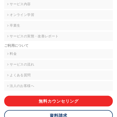
の契約を交わし、適切な管理を実施させます。
サービス内容
6. 個人情報の開示等の請求 ご本人様は、当社に対してご自身の
オンライン学習
個人情報の開示等(利用目的の通知、開示、内容の訂正・追加・
削除、利用の停止または消去、第三者への提供の停止)に関し
卒業生
て、下記の当社問合わせ窓口に申し出ることができます。その
際、当社はお客様ご本人を確認させていただいたうえで、合理
サービスの実態・改善レポート
的な期間内に対応いたします。ただし、申請が本人確認が不可
能な場合や、個人情報保護法の定める要件を満たさない場合等
ご利用について
により、ご希望に添えない場合があります。 なお、アクセスロ
グなどの個人情報以外の情報については、原則として開示等は
料金
いたしません。
サービスの流れ
【お問合せ窓口】
株式会社div 個人情報問合せ窓口
よくある質問
〒107-0052 東京都港区赤坂8-4-14 青山タワープレイス6階
メールアドレス:privacy_policy@di-v.co.jp
法人のお客様へ
7. 個人情報を提供されることの任意性について
ご本人様が当社に個人情報を提供されるかどうかは任意による
無料カウンセリング
ものです。 ただし、必要な項目をいただけない場合、適切な対
応ができない場合があります。
資料請求