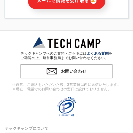
メールで情報を受け取る
・本サービス及び本サービスに関連する情報(当社及び第三者の
サービス又は商品等の広告配信・宣伝を含みますが、それらに
限定されません)の提供又はそれらに関する連絡のため
・メールマガジンその他の情報の送信
・本人(法人の場合は担当者)の行動、性別、当社ウェブサイト
内のアクセス履歴などを用いた広告の配信
・個人(法人の場合は担当者)を識別できない形式に加工した統
計情報の作成および利用
・上記の利用目的に付随する目的
テックキャンプへのご質問・ご不明点は
よくある質問
を
※上記の利用目的に基づいた本人への連絡及び配信について
ご確認の上、運営事務局までお問い合わせください。
は、電子メール等の電子媒体を含みます。
お問い合わせ
4. 個人情報の第三者提供
当社の担当者等及び本サービス利用者同士がコミュニケーショ
※通常、ご連絡をいただいた後、2営業日以内に返信いたします。
ンをとるために、氏名等の一部の情報をサービス内で使用する
※現在、電話でのお問い合わせの窓口は設けておりません。
チャットツールで発信することにより、本サービスの他の利用
者等に提供することがあります。
5. 個人情報取扱いの委託
当社は事業運営上、前項利用目的の範囲に限って個人情報を外
部に委託することがあります。この場合、個人情報保護水準の
高い委託先を選定し、個人情報の適正管理・機密保持について
テックキャンプについて