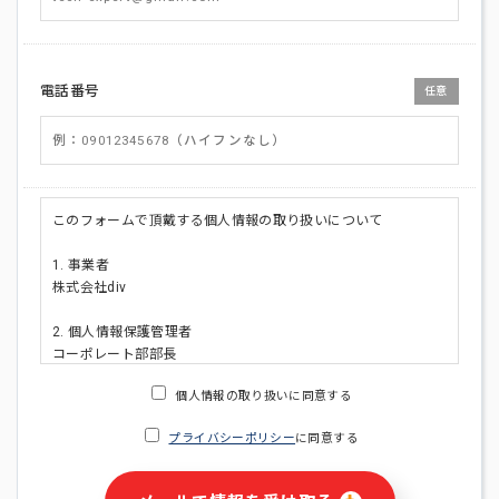
電話番号
任意
このフォームで頂戴する個人情報の取り扱いについて
1. 事業者
株式会社div
2. 個人情報保護管理者
コーポレート部部長
連絡先:メールアドレス:privacy_policy@di-v.co.jp
個人情報の取り扱いに同意する
3. 個人情報の利用目的
プライバシーポリシー
に同意する
・ご請求された資料の送付のため
・本人(法人の場合は担当者)への連絡含むお問い合わせ対応の
ため