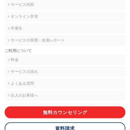
の契約を交わし、適切な管理を実施させます。
サービス内容
6. 個人情報の開示等の請求 ご本人様は、当社に対してご自身の
オンライン学習
個人情報の開示等(利用目的の通知、開示、内容の訂正・追加・
削除、利用の停止または消去、第三者への提供の停止)に関し
卒業生
て、下記の当社問合わせ窓口に申し出ることができます。その
際、当社はお客様ご本人を確認させていただいたうえで、合理
サービスの実態・改善レポート
的な期間内に対応いたします。ただし、申請が本人確認が不可
能な場合や、個人情報保護法の定める要件を満たさない場合等
ご利用について
により、ご希望に添えない場合があります。 なお、アクセスロ
グなどの個人情報以外の情報については、原則として開示等は
料金
いたしません。
サービスの流れ
【お問合せ窓口】
株式会社div 個人情報問合せ窓口
よくある質問
〒107-0052 東京都港区赤坂8-4-14 青山タワープレイス6階
メールアドレス:privacy_policy@di-v.co.jp
法人のお客様へ
7. 個人情報を提供されることの任意性について
ご本人様が当社に個人情報を提供されるかどうかは任意による
無料カウンセリング
ものです。 ただし、必要な項目をいただけない場合、適切な対
応ができない場合があります。
資料請求