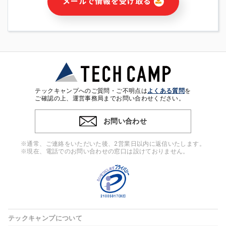
メールで情報を受け取る
・本サービス及び本サービスに関連する情報(当社及び第三者の
サービス又は商品等の広告配信・宣伝を含みますが、それらに
限定されません)の提供又はそれらに関する連絡のため
・メールマガジンその他の情報の送信
・本人(法人の場合は担当者)の行動、性別、当社ウェブサイト
内のアクセス履歴などを用いた広告の配信
・個人(法人の場合は担当者)を識別できない形式に加工した統
計情報の作成および利用
・上記の利用目的に付随する目的
テックキャンプへのご質問・ご不明点は
よくある質問
を
※上記の利用目的に基づいた本人への連絡及び配信について
ご確認の上、運営事務局までお問い合わせください。
は、電子メール等の電子媒体を含みます。
お問い合わせ
4. 個人情報の第三者提供
当社の担当者等及び本サービス利用者同士がコミュニケーショ
※通常、ご連絡をいただいた後、2営業日以内に返信いたします。
ンをとるために、氏名等の一部の情報をサービス内で使用する
※現在、電話でのお問い合わせの窓口は設けておりません。
チャットツールで発信することにより、本サービスの他の利用
者等に提供することがあります。
5. 個人情報取扱いの委託
当社は事業運営上、前項利用目的の範囲に限って個人情報を外
部に委託することがあります。この場合、個人情報保護水準の
高い委託先を選定し、個人情報の適正管理・機密保持について
テックキャンプについて