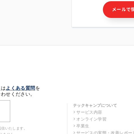
・本サービス及び本サービス
メールで
ビス又は商品等の広告配信・
せん)の提供又はそれらに関
・メールマガジンその他の情
・本人(法人の場合は担当者)
クセス履歴などを用いた広告
・個人(法人の場合は担当者)
の作成および利用
・上記の利用目的に付随する
※上記の利用目的に基づいた
メール等の電子媒体を含みま
4. 個人情報の第三者提供
当社の担当者等及び本サービ
点は
よくある質問
を
るために、氏名等の一部の情
合わせください。
ルで発信することにより、本
があります。
テックキャンプについて
サービス内容
5. 個人情報取扱いの委託
オンライン学習
当社は事業運営上、前項利用
託することがあります。この
卒業生
返信いたします。
選定し、個人情報の適正管理
サービスの実態・改善レポー