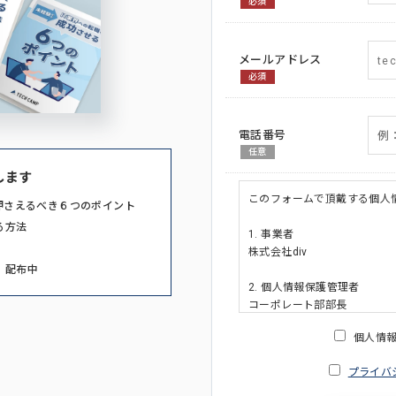
必須
メールアドレス
必須
電話番号
任意
します
このフォームで頂戴する個人
押さえるべき６つのポイント
る方法
1. 事業者
株式会社div
」配布中
2. 個人情報保護管理者
コーポレート部部長
連絡先:メールアドレス:privacy_po
個人情
3. 個人情報の利用目的
プライバ
・ご請求された資料の送付の
・本人(法人の場合は担当者)