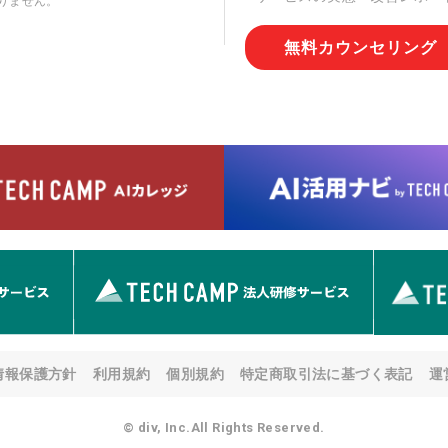
りません。
切な管理を実施させます。
無料カウンセリング
6. 個人情報の開示等の請求
情報の開示等(利用目的の通
用の停止または消去、第三者
問合わせ窓口に申し出ること
人を確認させていただいたう
す。ただし、申請が本人確認
める要件を満たさない場合等
す。 なお、アクセスログな
として開示等はいたしません
【お問合せ窓口】
株式会社div 個人情報問合せ
〒107-0052 東京都港区赤坂
メールアドレス:privacy_policy@
7. 個人情報を提供されるこ
ご本人様が当社に個人情報を
情報保護方針
利用規約
個別規約
特定商取引法に基づく表記
運
す。 ただし、必要な項目を
い場合があります。
© div, Inc.All Rights Reserved.