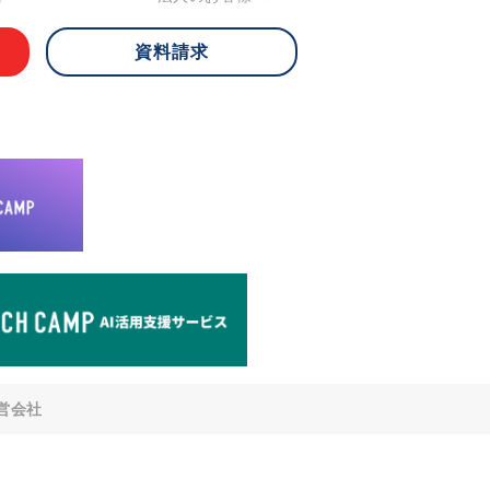
資料請求
 ご本人様は、当社に対してご自身の個人
知、開示、内容の訂正・追加・削除、利
への提供の停止)に関して、下記の当社
ができます。その際、当社はお客様ご本
えで、合理的な期間内に対応いたしま
が不可能な場合や、個人情報保護法の定
により、ご希望に添えない場合がありま
どの個人情報以外の情報については、原則
。
窓口
8-4-14 青山タワープレイス6階
di-v.co.jp
との任意性について
提供されるかどうかは任意によるもので
営会社
いただけない場合、適切な対応ができな