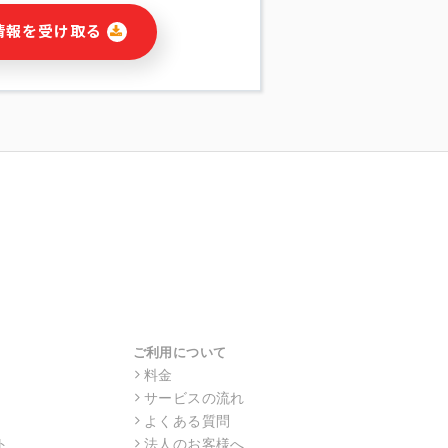
に関連する情報(当社及び第三者のサー
情報を受け取る
宣伝を含みますが、それらに限定されま
する連絡のため
報の送信
の行動、性別、当社ウェブサイト内のア
の配信
を識別できない形式に加工した統計情報
目的
本人への連絡及び配信については、電子
す。
ス利用者同士がコミュニケーションをと
報をサービス内で使用するチャットツー
サービスの他の利用者等に提供すること
ご利用について
料金
サービスの流れ
目的の範囲に限って個人情報を外部に委
場合、個人情報保護水準の高い委託先を
よくある質問
・機密保持についての契約を交わし、適
ト
法人のお客様へ