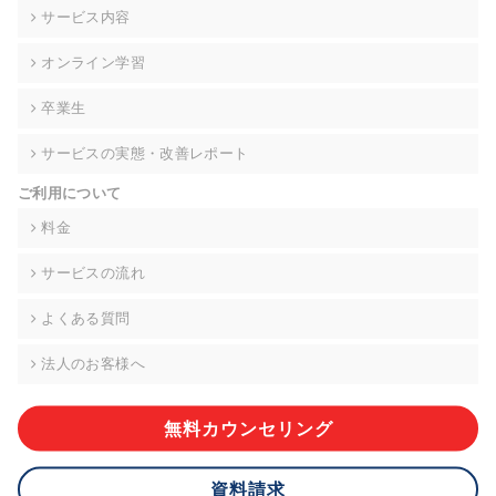
の契約を交わし、適切な管理を実施させます。
サービス内容
6. 個人情報の開示等の請求 ご本人様は、当社に対してご自身の
オンライン学習
個人情報の開示等(利用目的の通知、開示、内容の訂正・追加・
削除、利用の停止または消去、第三者への提供の停止)に関し
卒業生
て、下記の当社問合わせ窓口に申し出ることができます。その
際、当社はお客様ご本人を確認させていただいたうえで、合理
サービスの実態・改善レポート
的な期間内に対応いたします。ただし、申請が本人確認が不可
能な場合や、個人情報保護法の定める要件を満たさない場合等
ご利用について
により、ご希望に添えない場合があります。 なお、アクセスロ
グなどの個人情報以外の情報については、原則として開示等は
料金
いたしません。
サービスの流れ
【お問合せ窓口】
株式会社div 個人情報問合せ窓口
よくある質問
〒107-0052 東京都港区赤坂8-4-14 青山タワープレイス6階
メールアドレス:privacy_policy@di-v.co.jp
法人のお客様へ
7. 個人情報を提供されることの任意性について
ご本人様が当社に個人情報を提供されるかどうかは任意による
無料カウンセリング
ものです。 ただし、必要な項目をいただけない場合、適切な対
応ができない場合があります。
資料請求