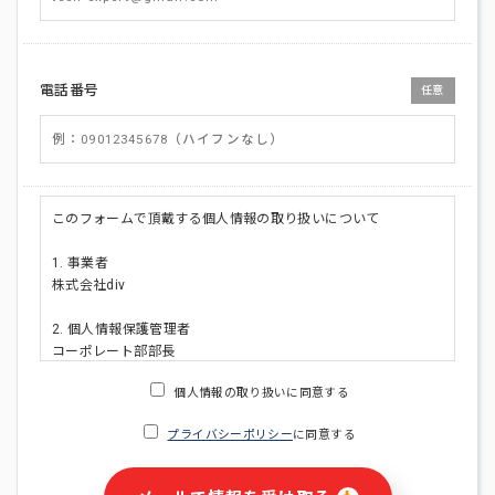
電話番号
任意
このフォームで頂戴する個人情報の取り扱いについて
1. 事業者
株式会社div
2. 個人情報保護管理者
コーポレート部部長
連絡先:メールアドレス:privacy_policy@di-v.co.jp
個人情報の取り扱いに同意する
3. 個人情報の利用目的
プライバシーポリシー
に同意する
・ご請求された資料の送付のため
・本人(法人の場合は担当者)への連絡含むお問い合わせ対応の
ため