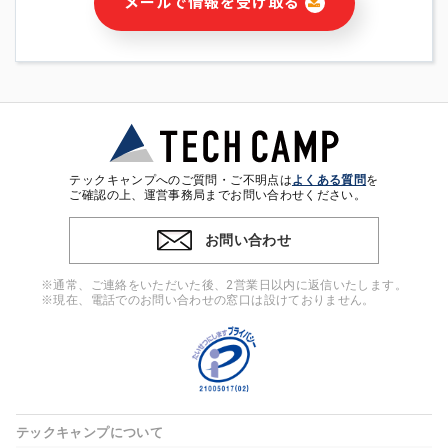
メールで情報を受け取る
・本サービス及び本サービスに関連する情報(当社及び第三者の
サービス又は商品等の広告配信・宣伝を含みますが、それらに
限定されません)の提供又はそれらに関する連絡のため
・メールマガジンその他の情報の送信
・本人(法人の場合は担当者)の行動、性別、当社ウェブサイト
内のアクセス履歴などを用いた広告の配信
・個人(法人の場合は担当者)を識別できない形式に加工した統
計情報の作成および利用
・上記の利用目的に付随する目的
テックキャンプへのご質問・ご不明点は
よくある質問
を
※上記の利用目的に基づいた本人への連絡及び配信について
ご確認の上、運営事務局までお問い合わせください。
は、電子メール等の電子媒体を含みます。
お問い合わせ
4. 個人情報の第三者提供
当社の担当者等及び本サービス利用者同士がコミュニケーショ
※通常、ご連絡をいただいた後、2営業日以内に返信いたします。
ンをとるために、氏名等の一部の情報をサービス内で使用する
※現在、電話でのお問い合わせの窓口は設けておりません。
チャットツールで発信することにより、本サービスの他の利用
者等に提供することがあります。
5. 個人情報取扱いの委託
当社は事業運営上、前項利用目的の範囲に限って個人情報を外
部に委託することがあります。この場合、個人情報保護水準の
高い委託先を選定し、個人情報の適正管理・機密保持について
テックキャンプについて