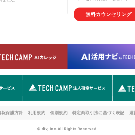
りません。
切な管理を実施させます。
無料カウンセリング
6. 個人情報の開示等の請求
情報の開示等(利用目的の通
用の停止または消去、第三者
問合わせ窓口に申し出ること
人を確認させていただいたう
す。ただし、申請が本人確認
める要件を満たさない場合等
す。 なお、アクセスログな
として開示等はいたしません
【お問合せ窓口】
株式会社div 個人情報問合せ
〒107-0052 東京都港区赤坂
メールアドレス:privacy_policy@
7. 個人情報を提供されるこ
ご本人様が当社に個人情報を
情報保護方針
利用規約
個別規約
特定商取引法に基づく表記
運
す。 ただし、必要な項目を
い場合があります。
© div, Inc.All Rights Reserved.