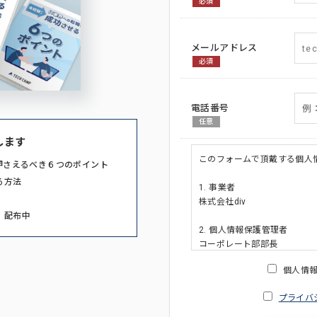
必須
メールアドレス
必須
電話番号
任意
します
このフォームで頂戴する個人
押さえるべき６つのポイント
る方法
1. 事業者
株式会社div
」配布中
2. 個人情報保護管理者
コーポレート部部長
連絡先:メールアドレス:privacy_po
個人情
3. 個人情報の利用目的
プライバ
・ご請求された資料の送付の
・本人(法人の場合は担当者)