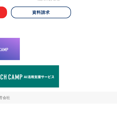
資料請求
 ご本人様は、当社に対してご自身の個人
知、開示、内容の訂正・追加・削除、利
への提供の停止)に関して、下記の当社
ができます。その際、当社はお客様ご本
えで、合理的な期間内に対応いたしま
が不可能な場合や、個人情報保護法の定
により、ご希望に添えない場合がありま
どの個人情報以外の情報については、原則
。
窓口
8-4-14 青山タワープレイス6階
di-v.co.jp
との任意性について
提供されるかどうかは任意によるもので
営会社
いただけない場合、適切な対応ができな