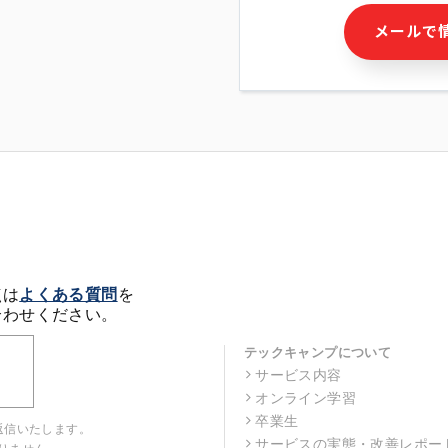
・本サービス及び本サービス
メールで
ビス又は商品等の広告配信・
せん)の提供又はそれらに関
・メールマガジンその他の情
・本人(法人の場合は担当者)
クセス履歴などを用いた広告
・個人(法人の場合は担当者)
の作成および利用
・上記の利用目的に付随する
※上記の利用目的に基づいた
メール等の電子媒体を含みま
4. 個人情報の第三者提供
当社の担当者等及び本サービ
点は
よくある質問
を
るために、氏名等の一部の情
合わせください。
ルで発信することにより、本
があります。
テックキャンプについて
サービス内容
5. 個人情報取扱いの委託
オンライン学習
当社は事業運営上、前項利用
託することがあります。この
卒業生
返信いたします。
選定し、個人情報の適正管理
サービスの実態・改善レポー