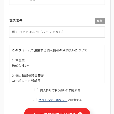
電話番号
任意
このフォームで頂戴する個人情報の取り扱いについて
1. 事業者
株式会社div
2. 個人情報保護管理者
コーポレート部部長
連絡先:メールアドレス:privacy_policy@di-v.co.jp
個人情報の取り扱いに同意する
3. 個人情報の利用目的
プライバシーポリシー
に同意する
・ご請求された資料の送付のため
・本人(法人の場合は担当者)への連絡含むお問い合わせ対応の
ため