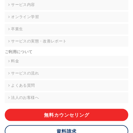
の契約を交わし、適切な管理を実施させます。
サービス内容
6. 個人情報の開示等の請求 ご本人様は、当社に対してご自身の
オンライン学習
個人情報の開示等(利用目的の通知、開示、内容の訂正・追加・
削除、利用の停止または消去、第三者への提供の停止)に関し
卒業生
て、下記の当社問合わせ窓口に申し出ることができます。その
際、当社はお客様ご本人を確認させていただいたうえで、合理
サービスの実態・改善レポート
的な期間内に対応いたします。ただし、申請が本人確認が不可
能な場合や、個人情報保護法の定める要件を満たさない場合等
ご利用について
により、ご希望に添えない場合があります。 なお、アクセスロ
グなどの個人情報以外の情報については、原則として開示等は
料金
いたしません。
サービスの流れ
【お問合せ窓口】
株式会社div 個人情報問合せ窓口
よくある質問
〒107-0052 東京都港区赤坂8-4-14 青山タワープレイス6階
メールアドレス:privacy_policy@di-v.co.jp
法人のお客様へ
7. 個人情報を提供されることの任意性について
ご本人様が当社に個人情報を提供されるかどうかは任意による
無料カウンセリング
ものです。 ただし、必要な項目をいただけない場合、適切な対
応ができない場合があります。
資料請求