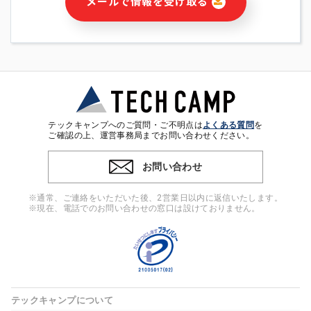
メールで情報を受け取る
・本サービス及び本サービスに関連する情報(当社及び第三者の
サービス又は商品等の広告配信・宣伝を含みますが、それらに
限定されません)の提供又はそれらに関する連絡のため
・メールマガジンその他の情報の送信
・本人(法人の場合は担当者)の行動、性別、当社ウェブサイト
内のアクセス履歴などを用いた広告の配信
・個人(法人の場合は担当者)を識別できない形式に加工した統
計情報の作成および利用
・上記の利用目的に付随する目的
テックキャンプへのご質問・ご不明点は
よくある質問
を
※上記の利用目的に基づいた本人への連絡及び配信について
ご確認の上、運営事務局までお問い合わせください。
は、電子メール等の電子媒体を含みます。
お問い合わせ
4. 個人情報の第三者提供
当社の担当者等及び本サービス利用者同士がコミュニケーショ
※通常、ご連絡をいただいた後、2営業日以内に返信いたします。
ンをとるために、氏名等の一部の情報をサービス内で使用する
※現在、電話でのお問い合わせの窓口は設けておりません。
チャットツールで発信することにより、本サービスの他の利用
者等に提供することがあります。
5. 個人情報取扱いの委託
当社は事業運営上、前項利用目的の範囲に限って個人情報を外
部に委託することがあります。この場合、個人情報保護水準の
高い委託先を選定し、個人情報の適正管理・機密保持について
テックキャンプについて