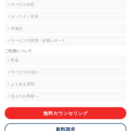
の契約を交わし、適切な管理を実施させます。
サービス内容
6. 個人情報の開示等の請求 ご本人様は、当社に対してご自身の
オンライン学習
個人情報の開示等(利用目的の通知、開示、内容の訂正・追加・
削除、利用の停止または消去、第三者への提供の停止)に関し
卒業生
て、下記の当社問合わせ窓口に申し出ることができます。その
際、当社はお客様ご本人を確認させていただいたうえで、合理
サービスの実態・改善レポート
的な期間内に対応いたします。ただし、申請が本人確認が不可
能な場合や、個人情報保護法の定める要件を満たさない場合等
ご利用について
により、ご希望に添えない場合があります。 なお、アクセスロ
グなどの個人情報以外の情報については、原則として開示等は
料金
いたしません。
サービスの流れ
【お問合せ窓口】
株式会社div 個人情報問合せ窓口
よくある質問
〒107-0052 東京都港区赤坂8-4-14 青山タワープレイス6階
メールアドレス:privacy_policy@di-v.co.jp
法人のお客様へ
7. 個人情報を提供されることの任意性について
ご本人様が当社に個人情報を提供されるかどうかは任意による
無料カウンセリング
ものです。 ただし、必要な項目をいただけない場合、適切な対
応ができない場合があります。
資料請求