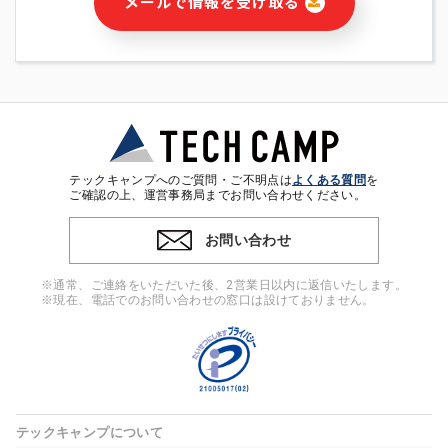
メールで情報を受け取る
・本サービス及び本サービスに関連する情報(当社及び第三者の
サービス又は商品等の広告配信・宣伝を含みますが、それらに
限定されません)の提供又はそれらに関する連絡のため
・メールマガジンその他の情報の送信
・本人(法人の場合は担当者)の行動、性別、当社ウェブサイト
内のアクセス履歴などを用いた広告の配信
・個人(法人の場合は担当者)を識別できない形式に加工した統
計情報の作成および利用
・上記の利用目的に付随する目的
テックキャンプへのご質問・ご不明点は
よくある質問
を
※上記の利用目的に基づいた本人への連絡及び配信について
ご確認の上、運営事務局までお問い合わせください。
は、電子メール等の電子媒体を含みます。
お問い合わせ
4. 個人情報の第三者提供
当社の担当者等及び本サービス利用者同士がコミュニケーショ
※通常、ご連絡をいただいた後、2営業日以内に返信いたします。
ンをとるために、氏名等の一部の情報をサービス内で使用する
※現在、電話でのお問い合わせの窓口は設けておりません。
チャットツールで発信することにより、本サービスの他の利用
者等に提供することがあります。
5. 個人情報取扱いの委託
当社は事業運営上、前項利用目的の範囲に限って個人情報を外
部に委託することがあります。この場合、個人情報保護水準の
高い委託先を選定し、個人情報の適正管理・機密保持について
テックキャンプについて