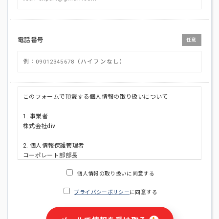
電話番号
任意
このフォームで頂戴する個人情報の取り扱いについて
1. 事業者
株式会社div
2. 個人情報保護管理者
コーポレート部部長
連絡先:メールアドレス:privacy_policy@di-v.co.jp
個人情報の取り扱いに同意する
3. 個人情報の利用目的
プライバシーポリシー
に同意する
・ご請求された資料の送付のため
・本人(法人の場合は担当者)への連絡含むお問い合わせ対応の
ため