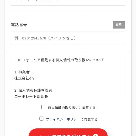
電話番号
任意
このフォームで頂戴する個人情報の取り扱いについて
1. 事業者
株式会社div
2. 個人情報保護管理者
コーポレート部部長
連絡先:メールアドレス:privacy_policy@di-v.co.jp
個人情報の取り扱いに同意する
3. 個人情報の利用目的
プライバシーポリシー
に同意する
・ご請求された資料の送付のため
・本人(法人の場合は担当者)への連絡含むお問い合わせ対応の
ため