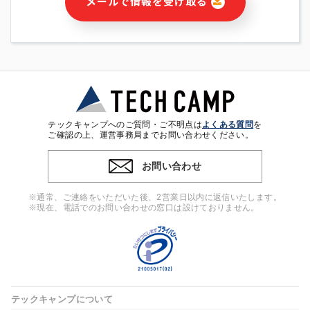
メールで情報を受け取る
・本サービス及び本サービスに関連する情報(当社及び第三者の
サービス又は商品等の広告配信・宣伝を含みますが、それらに
限定されません)の提供又はそれらに関する連絡のため
・メールマガジンその他の情報の送信
・本人(法人の場合は担当者)の行動、性別、当社ウェブサイト
内のアクセス履歴などを用いた広告の配信
・個人(法人の場合は担当者)を識別できない形式に加工した統
計情報の作成および利用
・上記の利用目的に付随する目的
テックキャンプへのご質問・ご不明点は
よくある質問
を
※上記の利用目的に基づいた本人への連絡及び配信について
ご確認の上、運営事務局までお問い合わせください。
は、電子メール等の電子媒体を含みます。
お問い合わせ
4. 個人情報の第三者提供
当社の担当者等及び本サービス利用者同士がコミュニケーショ
※通常、ご連絡をいただいた後、2営業日以内に返信いたします。
ンをとるために、氏名等の一部の情報をサービス内で使用する
※現在、電話でのお問い合わせの窓口は設けておりません。
チャットツールで発信することにより、本サービスの他の利用
者等に提供することがあります。
5. 個人情報取扱いの委託
当社は事業運営上、前項利用目的の範囲に限って個人情報を外
部に委託することがあります。この場合、個人情報保護水準の
高い委託先を選定し、個人情報の適正管理・機密保持について
テックキャンプについて