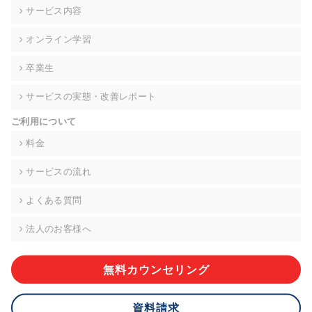
の契約を交わし、適切な管理を実施させます。
サービス内容
6. 個人情報の開示等の請求 ご本人様は、当社に対してご自身の
オンライン学習
個人情報の開示等(利用目的の通知、開示、内容の訂正・追加・
削除、利用の停止または消去、第三者への提供の停止)に関し
卒業生
て、下記の当社問合わせ窓口に申し出ることができます。その
際、当社はお客様ご本人を確認させていただいたうえで、合理
サービスの実態・改善レポート
的な期間内に対応いたします。ただし、申請が本人確認が不可
能な場合や、個人情報保護法の定める要件を満たさない場合等
ご利用について
により、ご希望に添えない場合があります。 なお、アクセスロ
グなどの個人情報以外の情報については、原則として開示等は
料金
いたしません。
サービスの流れ
【お問合せ窓口】
株式会社div 個人情報問合せ窓口
よくある質問
〒107-0052 東京都港区赤坂8-4-14 青山タワープレイス6階
メールアドレス:privacy_policy@di-v.co.jp
法人のお客様へ
7. 個人情報を提供されることの任意性について
ご本人様が当社に個人情報を提供されるかどうかは任意による
無料カウンセリング
ものです。 ただし、必要な項目をいただけない場合、適切な対
応ができない場合があります。
資料請求