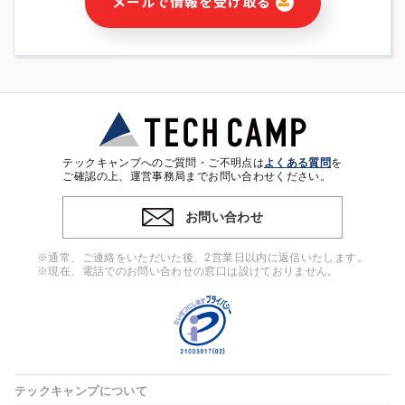
メールで情報を受け取る
・本サービス及び本サービスに関連する情報(当社及び第三者の
サービス又は商品等の広告配信・宣伝を含みますが、それらに
限定されません)の提供又はそれらに関する連絡のため
・メールマガジンその他の情報の送信
・本人(法人の場合は担当者)の行動、性別、当社ウェブサイト
内のアクセス履歴などを用いた広告の配信
・個人(法人の場合は担当者)を識別できない形式に加工した統
計情報の作成および利用
・上記の利用目的に付随する目的
テックキャンプへのご質問・ご不明点は
よくある質問
を
※上記の利用目的に基づいた本人への連絡及び配信について
ご確認の上、運営事務局までお問い合わせください。
は、電子メール等の電子媒体を含みます。
お問い合わせ
4. 個人情報の第三者提供
当社の担当者等及び本サービス利用者同士がコミュニケーショ
※通常、ご連絡をいただいた後、2営業日以内に返信いたします。
ンをとるために、氏名等の一部の情報をサービス内で使用する
※現在、電話でのお問い合わせの窓口は設けておりません。
チャットツールで発信することにより、本サービスの他の利用
者等に提供することがあります。
5. 個人情報取扱いの委託
当社は事業運営上、前項利用目的の範囲に限って個人情報を外
部に委託することがあります。この場合、個人情報保護水準の
高い委託先を選定し、個人情報の適正管理・機密保持について
テックキャンプについて