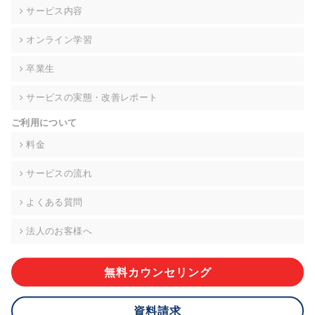
の契約を交わし、適切な管理を実施させます。
サービス内容
6. 個人情報の開示等の請求 ご本人様は、当社に対してご自身の
オンライン学習
個人情報の開示等(利用目的の通知、開示、内容の訂正・追加・
削除、利用の停止または消去、第三者への提供の停止)に関し
卒業生
て、下記の当社問合わせ窓口に申し出ることができます。その
際、当社はお客様ご本人を確認させていただいたうえで、合理
サービスの実態・改善レポート
的な期間内に対応いたします。ただし、申請が本人確認が不可
能な場合や、個人情報保護法の定める要件を満たさない場合等
ご利用について
により、ご希望に添えない場合があります。 なお、アクセスロ
グなどの個人情報以外の情報については、原則として開示等は
料金
いたしません。
サービスの流れ
【お問合せ窓口】
株式会社div 個人情報問合せ窓口
よくある質問
〒107-0052 東京都港区赤坂8-4-14 青山タワープレイス6階
メールアドレス:privacy_policy@di-v.co.jp
法人のお客様へ
7. 個人情報を提供されることの任意性について
ご本人様が当社に個人情報を提供されるかどうかは任意による
無料カウンセリング
ものです。 ただし、必要な項目をいただけない場合、適切な対
応ができない場合があります。
資料請求