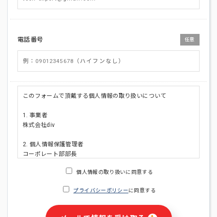
電話番号
任意
このフォームで頂戴する個人情報の取り扱いについて
1. 事業者
株式会社div
2. 個人情報保護管理者
コーポレート部部長
連絡先:メールアドレス:privacy_policy@di-v.co.jp
個人情報の取り扱いに同意する
3. 個人情報の利用目的
プライバシーポリシー
に同意する
・ご請求された資料の送付のため
・本人(法人の場合は担当者)への連絡含むお問い合わせ対応の
ため