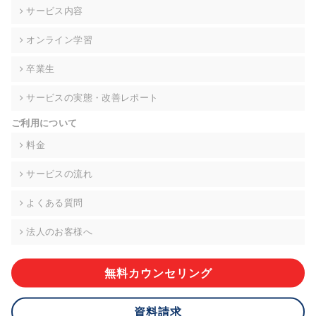
の契約を交わし、適切な管理を実施させます。
サービス内容
6. 個人情報の開示等の請求 ご本人様は、当社に対してご自身の
オンライン学習
個人情報の開示等(利用目的の通知、開示、内容の訂正・追加・
削除、利用の停止または消去、第三者への提供の停止)に関し
卒業生
て、下記の当社問合わせ窓口に申し出ることができます。その
際、当社はお客様ご本人を確認させていただいたうえで、合理
サービスの実態・改善レポート
的な期間内に対応いたします。ただし、申請が本人確認が不可
能な場合や、個人情報保護法の定める要件を満たさない場合等
ご利用について
により、ご希望に添えない場合があります。 なお、アクセスロ
グなどの個人情報以外の情報については、原則として開示等は
料金
いたしません。
サービスの流れ
【お問合せ窓口】
株式会社div 個人情報問合せ窓口
よくある質問
〒107-0052 東京都港区赤坂8-4-14 青山タワープレイス6階
メールアドレス:privacy_policy@di-v.co.jp
法人のお客様へ
7. 個人情報を提供されることの任意性について
ご本人様が当社に個人情報を提供されるかどうかは任意による
無料カウンセリング
ものです。 ただし、必要な項目をいただけない場合、適切な対
応ができない場合があります。
資料請求