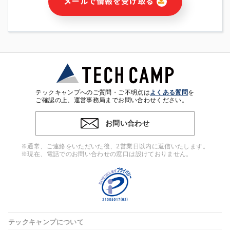
メールで情報を受け取る
・本サービス及び本サービスに関連する情報(当社及び第三者の
サービス又は商品等の広告配信・宣伝を含みますが、それらに
限定されません)の提供又はそれらに関する連絡のため
・メールマガジンその他の情報の送信
・本人(法人の場合は担当者)の行動、性別、当社ウェブサイト
内のアクセス履歴などを用いた広告の配信
・個人(法人の場合は担当者)を識別できない形式に加工した統
計情報の作成および利用
・上記の利用目的に付随する目的
テックキャンプへのご質問・ご不明点は
よくある質問
を
※上記の利用目的に基づいた本人への連絡及び配信について
ご確認の上、運営事務局までお問い合わせください。
は、電子メール等の電子媒体を含みます。
お問い合わせ
4. 個人情報の第三者提供
当社の担当者等及び本サービス利用者同士がコミュニケーショ
※通常、ご連絡をいただいた後、2営業日以内に返信いたします。
ンをとるために、氏名等の一部の情報をサービス内で使用する
※現在、電話でのお問い合わせの窓口は設けておりません。
チャットツールで発信することにより、本サービスの他の利用
者等に提供することがあります。
5. 個人情報取扱いの委託
当社は事業運営上、前項利用目的の範囲に限って個人情報を外
部に委託することがあります。この場合、個人情報保護水準の
高い委託先を選定し、個人情報の適正管理・機密保持について
テックキャンプについて