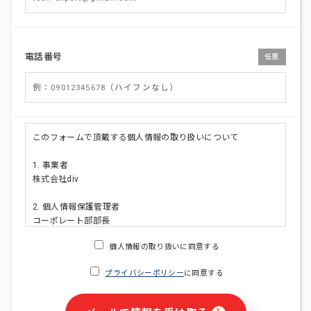
電話番号
任意
このフォームで頂戴する個人情報の取り扱いについて
1. 事業者
株式会社div
2. 個人情報保護管理者
コーポレート部部長
連絡先:メールアドレス:privacy_policy@di-v.co.jp
個人情報の取り扱いに同意する
3. 個人情報の利用目的
プライバシーポリシー
に同意する
・ご請求された資料の送付のため
・本人(法人の場合は担当者)への連絡含むお問い合わせ対応の
ため