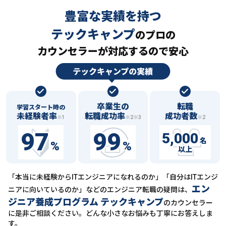
豊富な実績を持つ
テックキャンプ
の
プロの
カウンセラーが対応するので安心
卒業生の
転職
学習スタート時の
未経験者率
転職成功率
成功者数
※1
※2※3
※2
97
99
5,000
名
%
%
以上
「本当に未経験からITエンジニアになれるのか」「自分はITエンジ
エン
ニアに向いているのか」などの
エンジニア転職の疑問は、
ジニア養成プログラム テックキャンプ
のカウンセラー
に
是非ご相談ください。どんな小さなお悩みも丁寧にお答えしま
す。