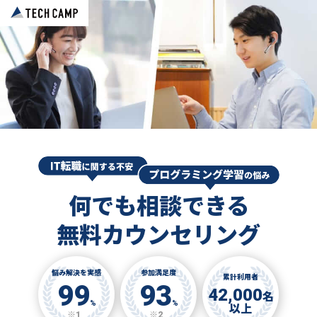
何でも相談できる
無料カウンセリング
悩み解決を実感
参加満足度
累計利用者
99
93
42,000
名
%
%
以上
※1
※2