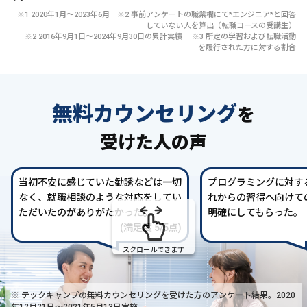
※1 2020年1月〜2023年6月 ※2 事前アンケートの職業欄にて*エンジニア*と回答
していない人を算出（転職コースの受講生）
※2 2016年9月1日〜2024年9月30日の累計実績 ※3 所定の学習および転職活動
を履行された方に対する割合
無料カウンセリング
を
受けた人の声
当初不安に感じていた勧誘などは一切
プログラミングに対す
なく、就職相談のような対応をしてい
れからの習得へ向けて
ただいたのがありがたかった。
明確にしてもらった。
(満足度 5/5点)
スクロールできます
※ テックキャンプの無料カウンセリングを受けた方の
アンケート結果。2020
年12月21日〜2021年5月13日実施