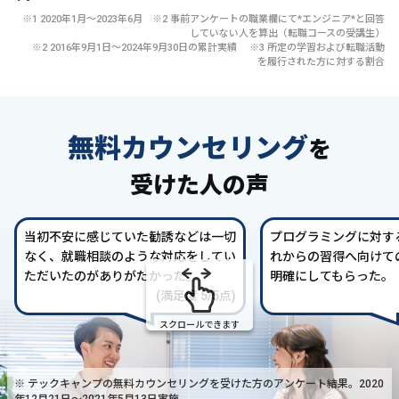
※1 2020年1月〜2023年6月 ※2 事前アンケートの職業欄にて*エンジニア*と回答
していない人を算出（転職コースの受講生）
※2 2016年9月1日〜2024年9月30日の累計実績 ※3 所定の学習および転職活動
を履行された方に対する割合
無料カウンセリング
を
受けた人の声
当初不安に感じていた勧誘などは一切
プログラミングに対す
なく、就職相談のような対応をしてい
れからの習得へ向けて
ただいたのがありがたかった。
明確にしてもらった。
(満足度 5/5点)
スクロールできます
※ テックキャンプの無料カウンセリングを受けた方の
アンケート結果。2020
年12月21日〜2021年5月13日実施