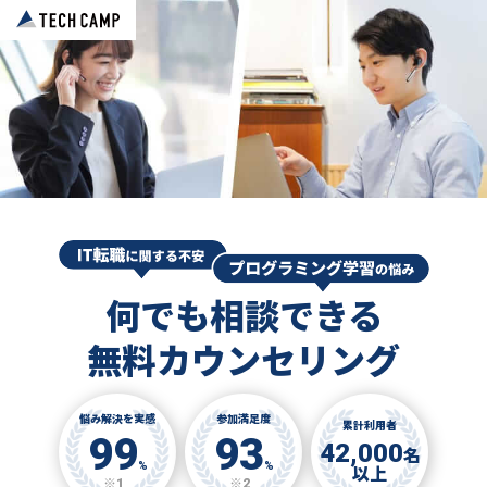
何でも相談できる
無料カウンセリング
悩み解決を実感
参加満足度
累計利用者
99
93
42,000
名
%
%
以上
※1
※2