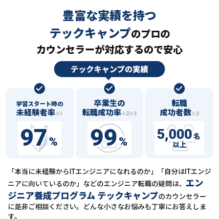
豊富な実績を持つ
テックキャンプ
の
プロの
カウンセラーが対応するので安心
卒業生の
転職
学習スタート時の
未経験者率
転職成功率
成功者数
※1
※2※3
※2
97
99
5,000
名
%
%
以上
「本当に未経験からITエンジニアになれるのか」「自分はITエンジ
エン
ニアに向いているのか」などの
エンジニア転職の疑問は、
ジニア養成プログラム テックキャンプ
のカウンセラー
に
是非ご相談ください。どんな小さなお悩みも丁寧にお答えしま
す。