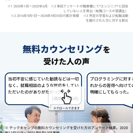
※1 2020年1月〜2023年6月 ※2 事前アンケートの職業欄にて*エンジニア*と回答
していない人を算出（転職コースの受講生）
※2 2016年9月1日〜2024年9月30日の累計実績 ※3 所定の学習および転職活動
を履行された方に対する割合
無料カウンセリング
を
受けた人の声
当初不安に感じていた勧誘などは一切
プログラミングに対す
なく、就職相談のような対応をしてい
れからの習得へ向けて
ただいたのがありがたかった。
明確にしてもらった。
(満足度 5/5点)
スクロールできます
※ テックキャンプの無料カウンセリングを受けた方の
アンケート結果。2020
年12月21日〜2021年5月13日実施