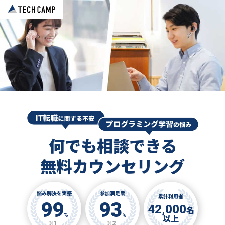
何でも相談できる
無料カウンセリング
悩み解決を実感
参加満足度
累計利用者
99
93
42,000
名
%
%
以上
※1
※2