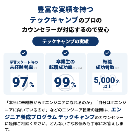
豊富な実績を持つ
テックキャンプ
の
プロの
カウンセラーが対応するので安心
卒業生の
転職
学習スタート時の
未経験者率
転職成功率
成功者数
※1
※2※3
※2
97
99
5,000
名
%
%
以上
「本当に未経験からITエンジニアになれるのか」「自分はITエンジ
エン
ニアに向いているのか」などの
エンジニア転職の疑問は、
ジニア養成プログラム テックキャンプ
のカウンセラー
に
是非ご相談ください。どんな小さなお悩みも丁寧にお答えしま
す。