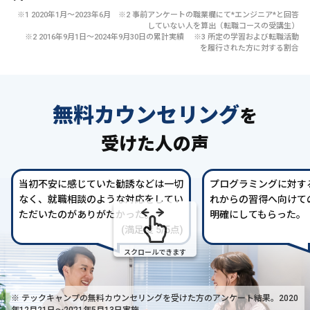
※1 2020年1月〜2023年6月 ※2 事前アンケートの職業欄にて*エンジニア*と回答
していない人を算出（転職コースの受講生）
※2 2016年9月1日〜2024年9月30日の累計実績 ※3 所定の学習および転職活動
を履行された方に対する割合
無料カウンセリング
を
受けた人の声
当初不安に感じていた勧誘などは一切
プログラミングに対す
なく、就職相談のような対応をしてい
れからの習得へ向けて
ただいたのがありがたかった。
明確にしてもらった。
(満足度 5/5点)
スクロールできます
※ テックキャンプの無料カウンセリングを受けた方の
アンケート結果。2020
年12月21日〜2021年5月13日実施