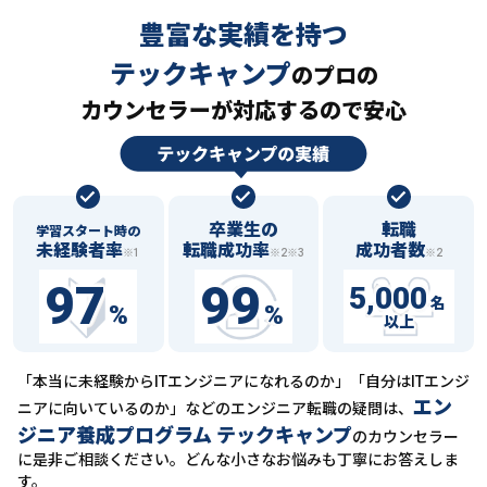
豊富な実績を持つ
テックキャンプ
の
プロの
カウンセラーが対応するので安心
卒業生の
転職
学習スタート時の
未経験者率
転職成功率
成功者数
※1
※2※3
※2
97
99
5,000
名
%
%
以上
「本当に未経験からITエンジニアになれるのか」「自分はITエンジ
エン
ニアに向いているのか」などの
エンジニア転職の疑問は、
ジニア養成プログラム テックキャンプ
のカウンセラー
に
是非ご相談ください。どんな小さなお悩みも丁寧にお答えしま
す。