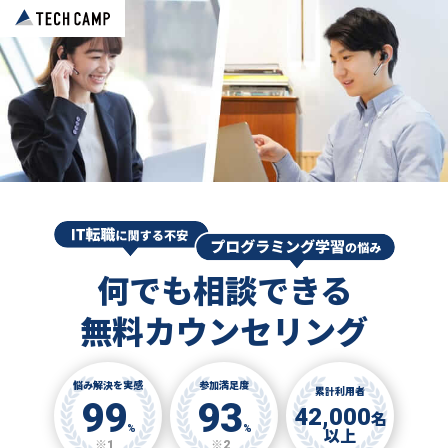
何でも相談できる
無料カウンセリング
悩み解決を実感
参加満足度
累計利用者
99
93
42,000
名
%
%
以上
※1
※2