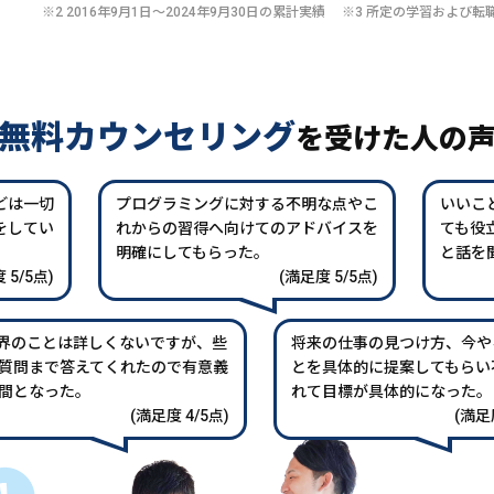
※2 2016年9月1日〜2024年9月30日の累計実績 ※3 所定の学習およ
無料カウンセリング
を
受けた人の
どは一切
プログラミングに対する不明な点やこ
いいこ
をしてい
れからの習得へ向けてのアドバイスを
ても役
。
明確にしてもらった。
と話を
 5/5点)
(満足度 5/5点)
業界のことは詳しくないですが、些
将来の仕事の見つけ方、今や
質問まで答えてくれたので有意義
とを具体的に提案してもらい
間となった。
れて目標が具体的になった。
(満足度 4/5点)
(満足度