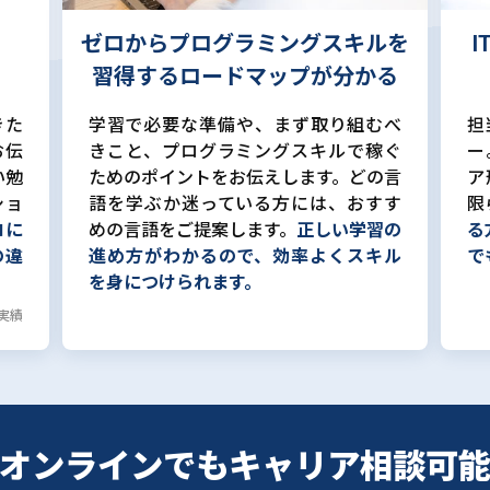
ゼロからプログラミングスキルを
習得するロードマップが分かる
きた
学習で必要な準備や、まず取り組むべ
担
お伝
きこと、プログラミングスキルで稼ぐ
ー
い勉
ためのポイントをお伝えします。どの言
ア
ショ
語を学ぶか迷っている方には、おすす
限
ロに
めの言語をご提案します。
正しい学習の
る
の違
進め方がわかるので、効率よくスキル
で
を身につけられます。
計実績
オンラインでも
キャリア相談可