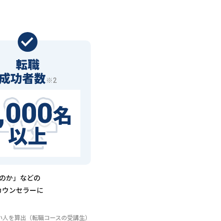
転職
成功者数
※2
,000
名
以上
るのか」などの
カウンセラーに
いない人を算出（転職コースの受講生）