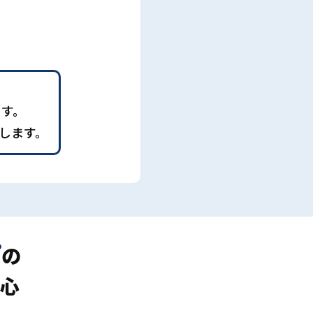
ます。
します。
プ
の
心