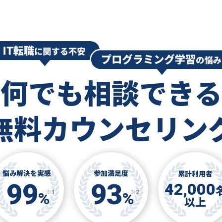
何でも相談できる
無料カウンセリン
悩み解決を実感
参加満足度
累計利用者
99
93
42,000
※1
※2
%
%
以上