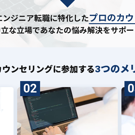
プロのカウ
Tエンジニア転職に特化した
中立な立場であなたの
悩み解決をサポー
3つのメ
カウンセリングに
参加する
02
0