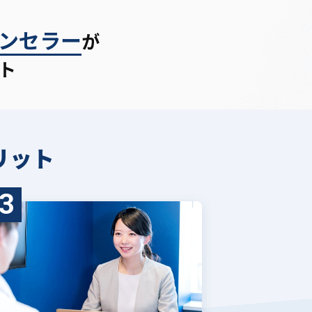
ンセラー
が
ト
リット
3