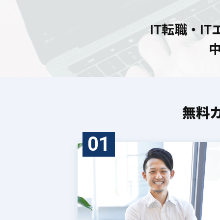
IT転職・I
無料
01