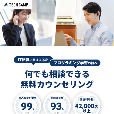
何でも相談できる
無料カウンセリング
悩み解決を実感
参加満足度
累計利用者
99
93
42,000
名
%
%
以上
※1
※2