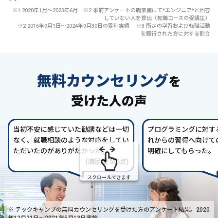
※1 2020年1月〜2023年6月 ※2 事前アンケートの職業欄にて*エンジニア*と回答
していない人を算出（転職コースの受講生）
※2 2016年9月1日〜2024年9月30日の累計実績 ※3 所定の学習および転職活動
を履行された方に対する割合
無料カウンセリング
を
受けた人の声
当初不安に感じていた勧誘などは一切
プログラミングに対す
なく、就職相談のような対応をしてい
れからの習得へ向けて
ただいたのがありがたかった。
明確にしてもらった。
(満足度 5/5点)
スクロールできます
※ テックキャンプの無料カウンセリングを受けた方の
アンケート結果。2020
年12月21日〜2021年5月13日実施