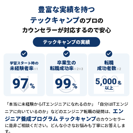
豊富な実績を持つ
テックキャンプ
の
プロの
カウンセラーが対応するので安心
卒業生の
転職
学習スタート時の
未経験者率
転職成功率
成功者数
※1
※2※3
※2
97
99
5,000
名
%
%
以上
「本当に未経験からITエンジニアになれるのか」「自分はITエンジ
エン
ニアに向いているのか」などの
エンジニア転職の疑問は、
ジニア養成プログラム テックキャンプ
のカウンセラー
に
是非ご相談ください。どんな小さなお悩みも丁寧にお答えしま
す。