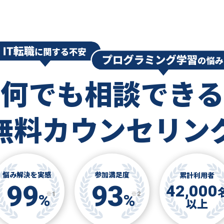
何でも相談できる
無料カウンセリン
悩み解決を実感
参加満足度
累計利用者
99
93
42,000
※1
※2
%
%
以上