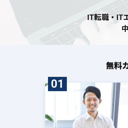
IT転職・I
無料
01