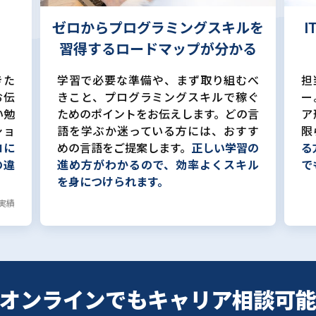
ゼロからプログラミングスキルを
習得するロードマップが分かる
きた
学習で必要な準備や、まず取り組むべ
担
お伝
きこと、プログラミングスキルで稼ぐ
ー
い勉
ためのポイントをお伝えします。どの言
ア
ショ
語を学ぶか迷っている方には、おすす
限
ロに
めの言語をご提案します。
正しい学習の
る
の違
進め方がわかるので、効率よくスキル
で
を身につけられます。
計実績
オンラインでも
キャリア相談可