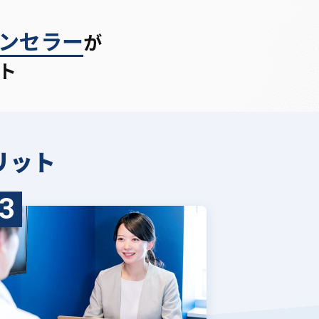
ンセラー
が
ト
リット
3