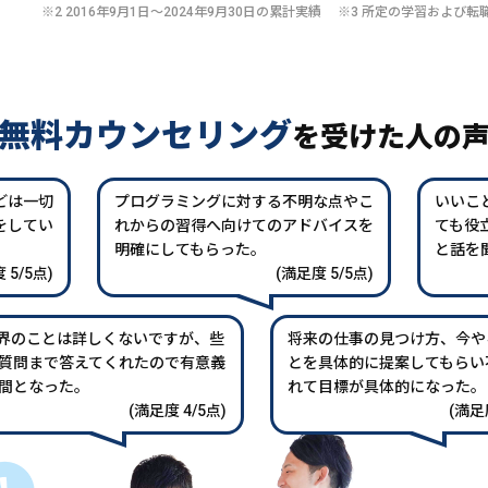
※2 2016年9月1日〜2024年9月30日の累計実績 ※3 所定の学習およ
無料カウンセリング
を
受けた人の
どは一切
プログラミングに対する不明な点やこ
いいこ
をしてい
れからの習得へ向けてのアドバイスを
ても役
。
明確にしてもらった。
と話を
 5/5点)
(満足度 5/5点)
業界のことは詳しくないですが、些
将来の仕事の見つけ方、今や
質問まで答えてくれたので有意義
とを具体的に提案してもらい
間となった。
れて目標が具体的になった。
(満足度 4/5点)
(満足度