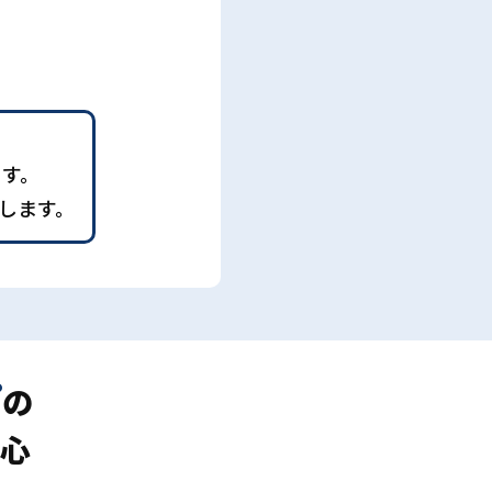
ます。
します。
プ
の
心