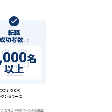
転職
成功者数
※2
,000
名
以上
るのか」などの
カウンセラーに
いない人を算出（転職コースの受講生）