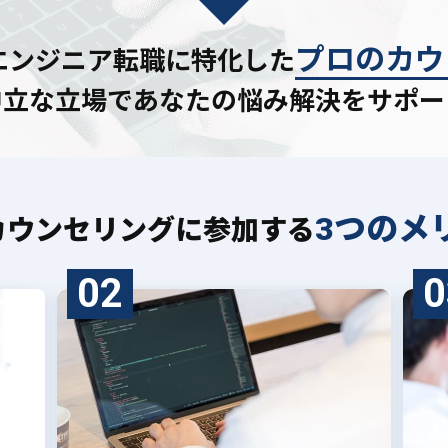
プロのカウ
Tエンジニア転職に特化した
中立な立場であなたの
悩み解決をサポー
3つのメ
カウンセリングに
参加する
02
0