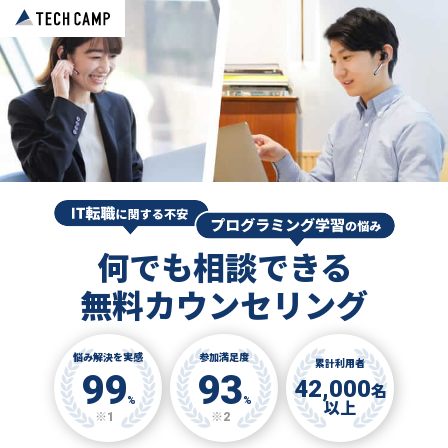
何でも相談できる
無料カウンセリング
悩み解決を実感
参加満足度
累計利用者
99
93
42,000
名
%
%
以上
※1
※2