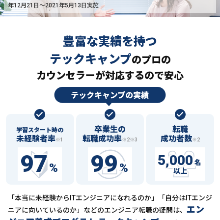
年12月21日〜2021年5月13日実施
豊富な実績を持つ
テックキャンプ
の
プロの
カウンセラーが対応するので安心
卒業生の
転職
学習スタート時の
未経験者率
転職成功率
成功者数
※1
※2※3
※2
97
99
5,000
名
%
%
以上
「本当に未経験からITエンジニアになれるのか」「自分はITエンジ
エン
ニアに向いているのか」などの
エンジニア転職の疑問は、