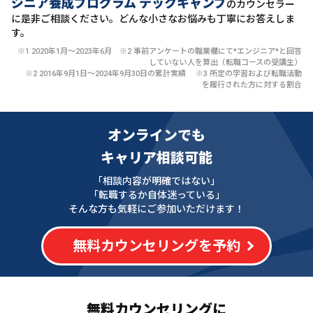
ジニア養成プログラム テックキャンプ
のカウンセラー
に
是非ご相談ください。どんな小さなお悩みも丁寧にお答えしま
す。
※1 2020年1月〜2023年6月 ※2 事前アンケートの職業欄にて*エンジニア*と回答
していない人を算出（転職コースの受講生）
※2 2016年9月1日〜2024年9月30日の累計実績 ※3 所定の学習および転職活動
を履行された方に対する割合
オンラインでも
キャリア相談可能
「相談内容が明確ではない」
「転職するか自体迷っている」
そんな方も気軽にご参加いただけます！
無料カウンセリングを予約
無料カウンセリングに