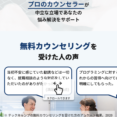
プロのカウンセラー
が
中立な立場であなたの
悩み解決をサポート
無料カウンセリング
を
受けた人の声
当初不安に感じていた勧誘などは一切
プログラミングに対す
なく、就職相談のような対応をしてい
れからの習得へ向けて
ただいたのがありがたかった。
明確にしてもらった。
(満足度 5/5点)
スクロールできます
※ テックキャンプの無料カウンセリングを受けた方の
アンケート結果。2020