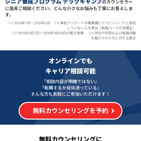
ジニア養成プログラム テックキャンプ
のカウンセラー
に
是非ご相談ください。どんな小さなお悩みも丁寧にお答えしま
す。
※1 2020年1月〜2023年6月 ※2 事前アンケートの職業欄にて*エンジニア*と回答
していない人を算出（転職コースの受講生）
※2 2016年9月1日〜2024年9月30日の累計実績 ※3 所定の学習および転職活動
を履行された方に対する割合
オンラインでも
キャリア相談可能
「相談内容が明確ではない」
「転職するか自体迷っている」
そんな方も気軽にご参加いただけます！
無料カウンセリングを予約
無料カウンセリングに