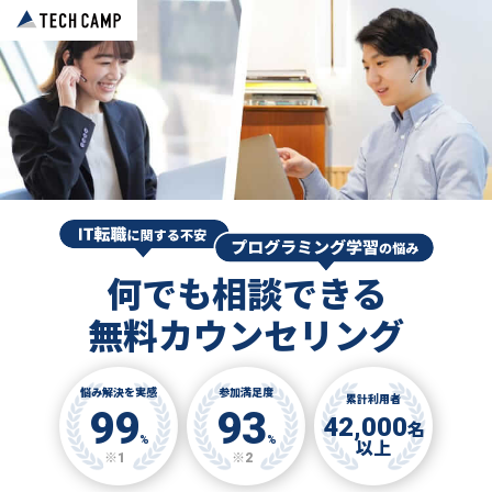
何でも相談できる
無料カウンセリング
悩み解決を実感
参加満足度
累計利用者
99
93
42,000
名
%
%
以上
※1
※2