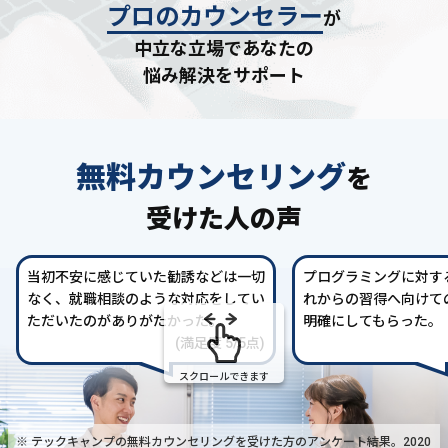
プロのカウンセラー
が
中立な立場であなたの
悩み解決をサポート
無料カウンセリング
を
受けた人の声
当初不安に感じていた勧誘などは一切
プログラミングに対す
なく、就職相談のような対応をしてい
れからの習得へ向けて
ただいたのがありがたかった。
明確にしてもらった。
(満足度 5/5点)
スクロールできます
※ テックキャンプの無料カウンセリングを受けた方の
アンケート結果。2020