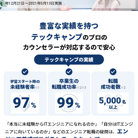
年12月21日〜2021年5月13日実施
豊富な実績を持つ
テックキャンプ
の
プロの
カウンセラーが対応するので安心
卒業生の
転職
学習スタート時の
未経験者率
転職成功率
成功者数
※1
※2※3
※2
97
99
5,000
名
%
%
以上
「本当に未経験からITエンジニアになれるのか」「自分はITエンジ
エン
ニアに向いているのか」などの
エンジニア転職の疑問は、