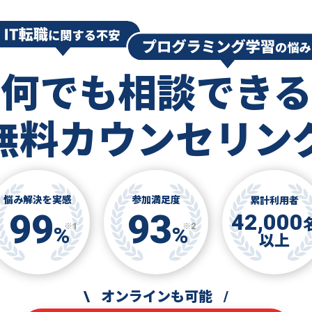
何でも相談できる
無料カウンセリン
悩み解決を実感
参加満足度
累計利用者
99
93
42,000
※1
※2
%
%
以上
\
オンラインも可能
/