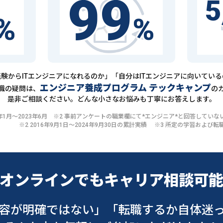
99
5
%
%
験からITエンジニアになれるのか」「自分はITエンジニアに向いてい
エンジニア養成プログラム テックキャンプ
職の疑問は、
の
是非ご相談ください。どんな小さなお悩みも丁寧にお答えします。
20年1月〜2023年6月 ※2 事前アンケートの職業欄にて*エンジニア*と回答して
※2 2016年9月1日〜2024年9月30日の累計実績 ※3 所定の学習およ
オンラインでも
キャリア相談可
容が明確ではない」
「転職するか自体迷