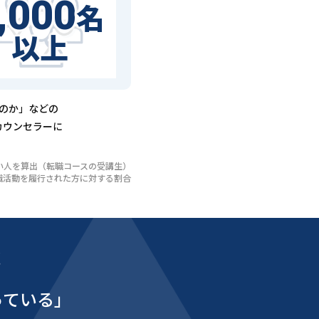
,000
名
以上
るのか」などの
カウンセラーに
いない人を算出（転職コースの受講生）
び転職活動を履行された方に対する割合
能
っている」