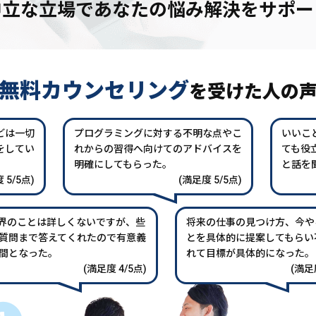
中立な立場であなたの
悩み解決をサポー
無料カウンセリング
を
受けた人の
どは一切
プログラミングに対する不明な点やこ
いいこ
をしてい
れからの習得へ向けてのアドバイスを
ても役
。
明確にしてもらった。
と話を
 5/5点)
(満足度 5/5点)
業界のことは詳しくないですが、些
将来の仕事の見つけ方、今や
質問まで答えてくれたので有意義
とを具体的に提案してもらい
間となった。
れて目標が具体的になった。
(満足度 4/5点)
(満足度