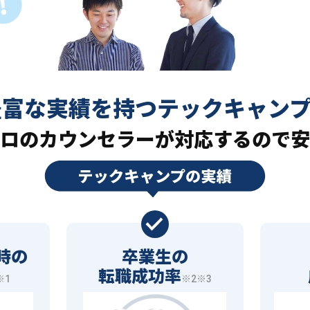
豊富な実績を持つ
テックキャン
ロの
カウンセラーが対応するので安
時の
卒業生の
転職成功率
※1
※2※3