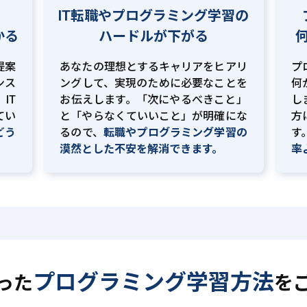
IT転職やプログラミング学習の
かる
ハードルが下がる
提案
あなたの理想とするキャリアをヒアリ
プ
ンス
ングして、実現のために必要なことを
何
IT
お伝えします。「次にやるべきこと」
し
てい
と「やらなくていいこと」が明確にな
方
どう
るので、
転職やプログラミング学習の
す
。
漠然とした不安を解消できます。
率
プログラミング学習方法
った
を