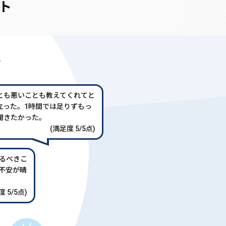
ト
声
とも悪いことも教えてくれてと
立った。1時間では足りずもっ
聞きたかった。
(満足度 5/5点)
るべきこ
不安が晴
 5/5点)