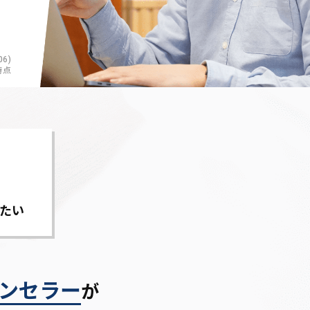
6)
時点
たい
ンセラー
が