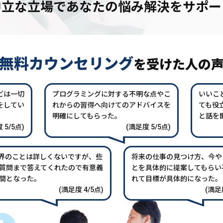
中立な立場であなたの
悩み解決をサポー
無料カウンセリング
を
受けた人の
どは一切
プログラミングに対する不明な点やこ
いいこ
をしてい
れからの習得へ向けてのアドバイスを
ても役
。
明確にしてもらった。
と話を
 5/5点)
(満足度 5/5点)
業界のことは詳しくないですが、些
将来の仕事の見つけ方、今や
質問まで答えてくれたので有意義
とを具体的に提案してもらい
間となった。
れて目標が具体的になった。
(満足度 4/5点)
(満足度