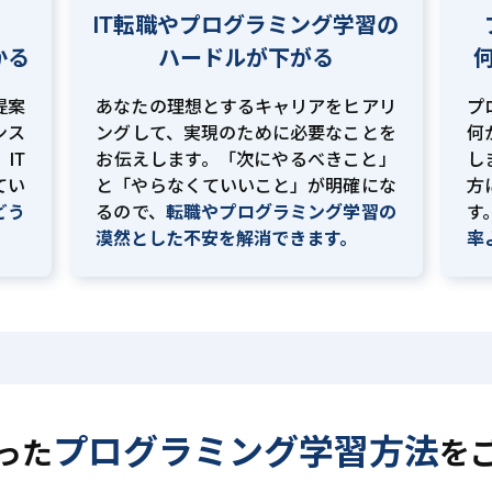
IT転職やプログラミング学習の
かる
ハードルが下がる
提案
あなたの理想とするキャリアをヒアリ
プ
ンス
ングして、実現のために必要なことを
何
IT
お伝えします。「次にやるべきこと」
し
てい
と「やらなくていいこと」が明確にな
方
どう
るので、
転職やプログラミング学習の
す
。
漠然とした不安を解消できます。
率
プログラミング学習方法
った
を