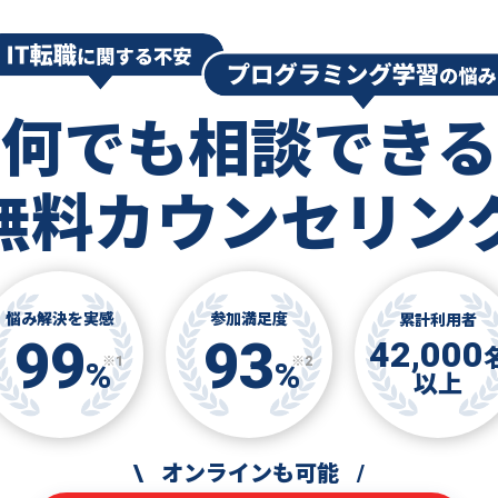
何でも相談できる
無料カウンセリン
悩み解決を実感
参加満足度
累計利用者
99
93
42,000
※1
※2
%
%
以上
\
オンラインも可能
/