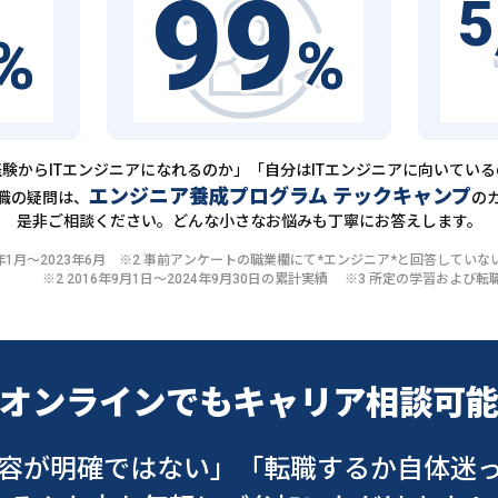
99
5
%
%
験からITエンジニアになれるのか」「自分はITエンジニアに向いてい
エンジニア養成プログラム テックキャンプ
職の疑問は、
の
是非ご相談ください。どんな小さなお悩みも丁寧にお答えします。
20年1月〜2023年6月 ※2 事前アンケートの職業欄にて*エンジニア*と回答して
※2 2016年9月1日〜2024年9月30日の累計実績 ※3 所定の学習およ
オンラインでも
キャリア相談可
容が明確ではない」
「転職するか自体迷