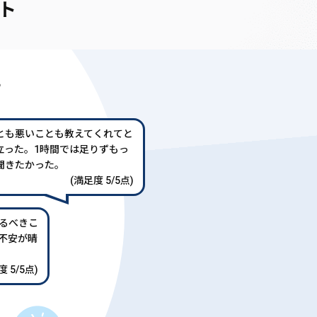
ト
声
とも悪いことも教えてくれてと
立った。1時間では足りずもっ
聞きたかった。
(満足度 5/5点)
るべきこ
不安が晴
 5/5点)