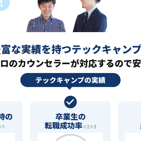
豊富な実績を持つ
テックキャン
ロの
カウンセラーが対応するので安
時の
卒業生の
転職成功率
※1
※2※3