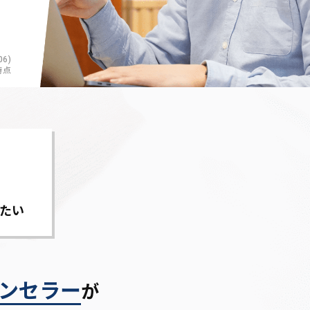
6)
時点
たい
ンセラー
が