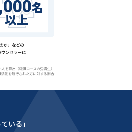
,000
名
以上
るのか」などの
カウンセラーに
いない人を算出（転職コースの受講生）
び転職活動を履行された方に対する割合
能
っている」