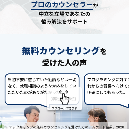
プロのカウンセラー
が
中立な立場であなたの
悩み解決をサポート
無料カウンセリング
を
受けた人の声
当初不安に感じていた勧誘などは一切
プログラミングに対す
なく、就職相談のような対応をしてい
れからの習得へ向けて
ただいたのがありがたかった。
明確にしてもらった。
(満足度 5/5点)
スクロールできます
※ テックキャンプの無料カウンセリングを受けた方の
アンケート結果。2020