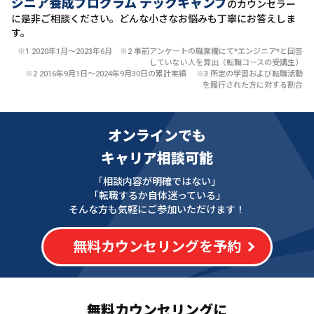
ジニア養成プログラム テックキャンプ
のカウンセラー
に
是非ご相談ください。どんな小さなお悩みも丁寧にお答えしま
す。
※1 2020年1月〜2023年6月 ※2 事前アンケートの職業欄にて*エンジニア*と回答
していない人を算出（転職コースの受講生）
※2 2016年9月1日〜2024年9月30日の累計実績 ※3 所定の学習および転職活動
を履行された方に対する割合
オンラインでも
キャリア相談可能
「相談内容が明確ではない」
「転職するか自体迷っている」
そんな方も気軽にご参加いただけます！
無料カウンセリングを予約
無料カウンセリングに