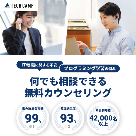
何でも相談できる
無料カウンセリング
悩み解決を実感
参加満足度
累計利用者
99
93
42,000
名
%
%
以上
※1
※2