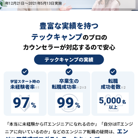
年12月21日〜2021年5月13日実施
豊富な実績を持つ
テックキャンプ
の
プロの
カウンセラーが対応するので安心
卒業生の
転職
学習スタート時の
未経験者率
転職成功率
成功者数
※1
※2※3
※2
97
99
5,000
名
%
%
以上
「本当に未経験からITエンジニアになれるのか」「自分はITエンジ
エン
ニアに向いているのか」などの
エンジニア転職の疑問は、