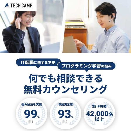
何でも相談できる
無料カウンセリング
悩み解決を実感
参加満足度
累計利用者
99
93
42,000
名
%
%
以上
※1
※2