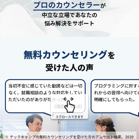
プロのカウンセラー
が
中立な立場であなたの
悩み解決をサポート
無料カウンセリング
を
受けた人の声
当初不安に感じていた勧誘などは一切
プログラミングに対す
なく、就職相談のような対応をしてい
れからの習得へ向けて
ただいたのがありがたかった。
明確にしてもらった。
(満足度 5/5点)
スクロールできます
※ テックキャンプの無料カウンセリングを受けた方の
アンケート結果。2020