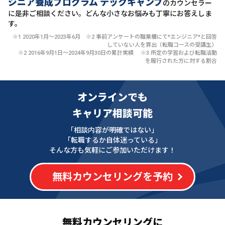
ジニア養成プログラム テックキャンプ
のカウンセラー
に
是非ご相談ください。どんな小さなお悩みも丁寧にお答えしま
す。
※1 2020年1月〜2023年6月 ※2 事前アンケートの職業欄にて*エンジニア*と回答
していない人を算出（転職コースの受講生）
※2 2016年9月1日〜2024年9月30日の累計実績 ※3 所定の学習および転職活動
を履行された方に対する割合
オンラインでも
キャリア相談可能
「相談内容が明確ではない」
「転職するか自体迷っている」
そんな方も気軽にご参加いただけます！
無料カウンセリングを予約
無料カウンセリングに