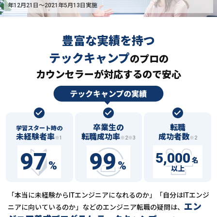
年12月21日〜2021年5月13日実施
豊富な実績を持つ
テックキャンプ
の
プロの
カウンセラーが対応するので安心
卒業生の
転職
学習スタート時の
未経験者率
転職成功率
成功者数
※1
※2※3
※2
97
99
5,000
名
%
%
以上
「本当に未経験からITエンジニアになれるのか」「自分はITエンジ
エン
ニアに向いているのか」などの
エンジニア転職の疑問は、