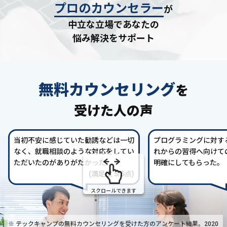
プロのカウンセラー
が
中立な立場であなたの
悩み解決をサポート
無料カウンセリング
を
受けた人の声
当初不安に感じていた勧誘などは一切
プログラミングに対す
なく、就職相談のような対応をしてい
れからの習得へ向けて
ただいたのがありがたかった。
明確にしてもらった。
(満足度 5/5点)
スクロールできます
※ テックキャンプの無料カウンセリングを受けた方の
アンケート結果。2020