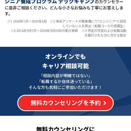
ジニア養成プログラム テックキャンプ
のカウンセラー
に
是非ご相談ください。どんな小さなお悩みも丁寧にお答えしま
す。
※1 2020年1月〜2023年6月 ※2 事前アンケートの職業欄にて*エンジニア*と回答
していない人を算出（転職コースの受講生）
※2 2016年9月1日〜2024年9月30日の累計実績 ※3 所定の学習および転職活動
を履行された方に対する割合
オンラインでも
キャリア相談可能
「相談内容が明確ではない」
「転職するか自体迷っている」
そんな方も気軽にご参加いただけます！
無料カウンセリングを予約
無料カウンセリングに