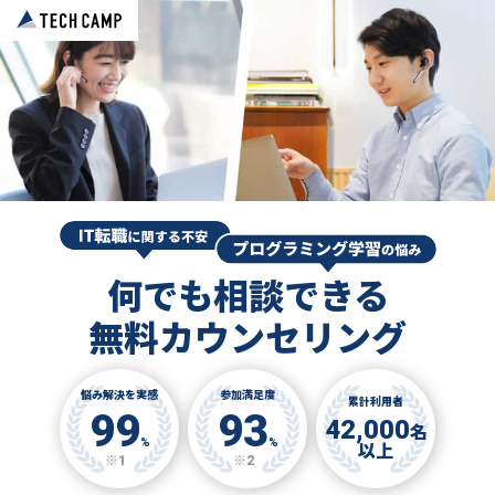
何でも相談できる
無料カウンセリング
悩み解決を実感
参加満足度
累計利用者
99
93
42,000
名
%
%
以上
※1
※2