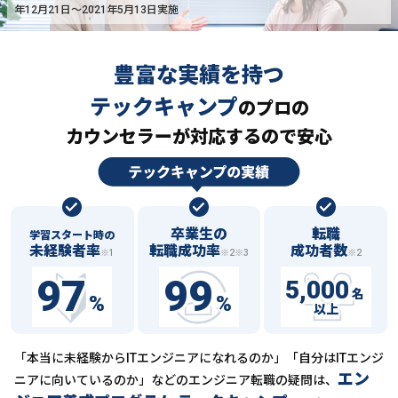
年12月21日〜2021年5月13日実施
豊富な実績を持つ
テックキャンプ
の
プロの
カウンセラーが対応するので安心
卒業生の
転職
学習スタート時の
未経験者率
転職成功率
成功者数
※1
※2※3
※2
97
99
5,000
名
%
%
以上
「本当に未経験からITエンジニアになれるのか」「自分はITエンジ
エン
ニアに向いているのか」などの
エンジニア転職の疑問は、