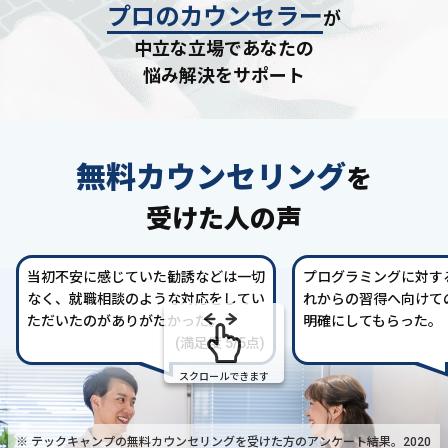
プロのカウンセラー
が
中立な立場であなたの
悩み解決をサポート
無料カウンセリング
を
受けた人の声
当初不安に感じていた勧誘などは一切
プログラミングに対す
なく、就職相談のような対応をしてい
れからの習得へ向けて
ただいたのがありがたかった。
明確にしてもらった。
(満足度 5/5点)
スクロールできます
※ テックキャンプの無料カウンセリングを受けた方の
アンケート結果。2020