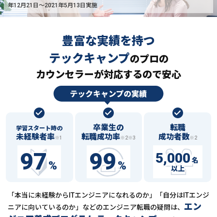
年12月21日〜2021年5月13日実施
豊富な実績を持つ
テックキャンプ
の
プロの
カウンセラーが対応するので安心
卒業生の
転職
学習スタート時の
未経験者率
転職成功率
成功者数
※1
※2※3
※2
97
99
5,000
名
%
%
以上
「本当に未経験からITエンジニアになれるのか」「自分はITエンジ
エン
ニアに向いているのか」などの
エンジニア転職の疑問は、