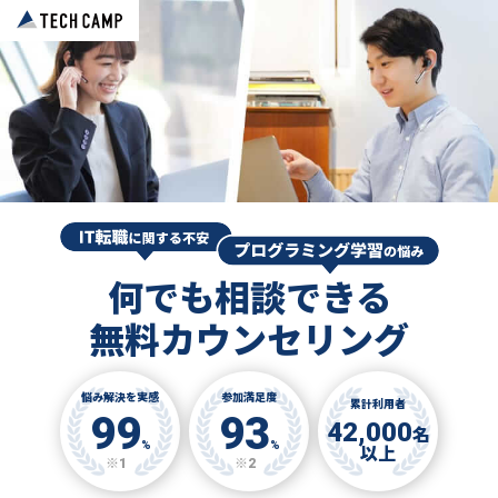
何でも相談できる
無料カウンセリング
悩み解決を実感
参加満足度
累計利用者
99
93
42,000
名
%
%
以上
※1
※2