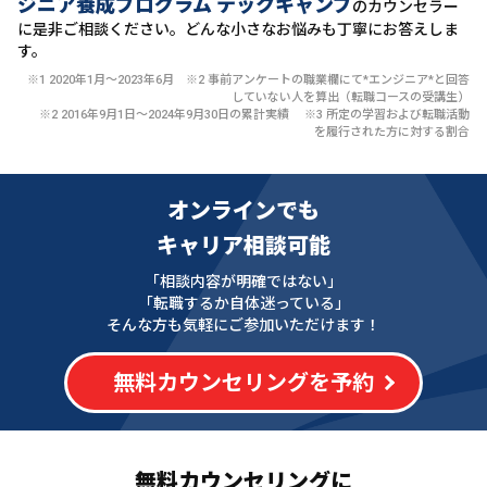
ジニア養成プログラム テックキャンプ
のカウンセラー
に
是非ご相談ください。どんな小さなお悩みも丁寧にお答えしま
す。
※1 2020年1月〜2023年6月 ※2 事前アンケートの職業欄にて*エンジニア*と回答
していない人を算出（転職コースの受講生）
※2 2016年9月1日〜2024年9月30日の累計実績 ※3 所定の学習および転職活動
を履行された方に対する割合
オンラインでも
キャリア相談可能
「相談内容が明確ではない」
「転職するか自体迷っている」
そんな方も気軽にご参加いただけます！
無料カウンセリングを予約
無料カウンセリングに