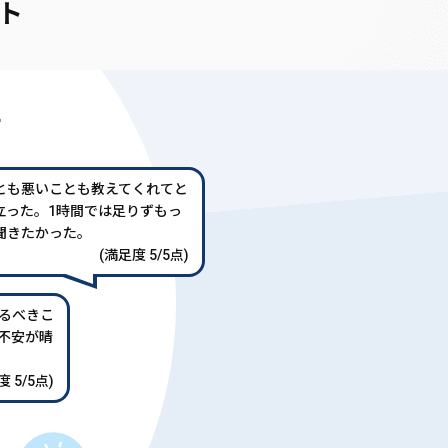
ト
声
とも悪いことも教えてくれてと
立った。1時間では足りずもっ
聞きたかった。
(満足度 5/5点)
るべきこ
不安が晴
 5/5点)