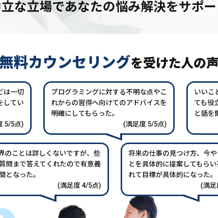
中立な立場であなたの
悩み解決をサポー
無料カウンセリング
を
受けた人の
どは一切
プログラミングに対する不明な点やこ
いいこ
をしてい
れからの習得へ向けてのアドバイスを
ても役
。
明確にしてもらった。
と話を
 5/5点)
(満足度 5/5点)
業界のことは詳しくないですが、些
将来の仕事の見つけ方、今や
質問まで答えてくれたので有意義
とを具体的に提案してもらい
間となった。
れて目標が具体的になった。
(満足度 4/5点)
(満足度