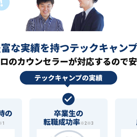
豊富な実績を持つ
テックキャン
ロの
カウンセラーが対応するので安
時の
卒業生の
転職成功率
※1
※2※3