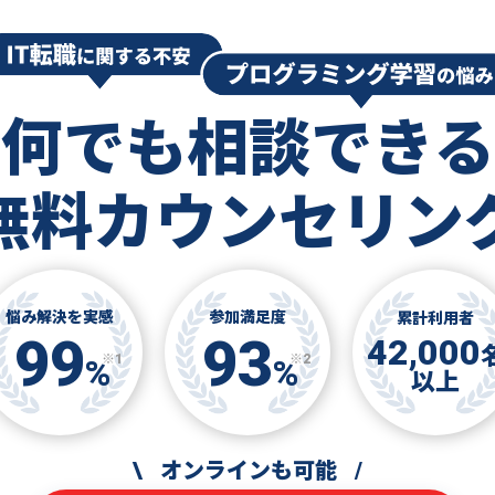
何でも相談できる
無料カウンセリン
悩み解決を実感
参加満足度
累計利用者
99
93
42,000
※1
※2
%
%
以上
\
オンラインも可能
/