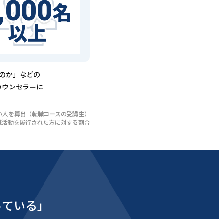
,000
名
以上
るのか」などの
カウンセラーに
いない人を算出（転職コースの受講生）
び転職活動を履行された方に対する割合
能
っている」