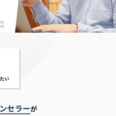
6)
時点
たい
ンセラー
が