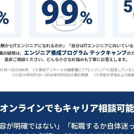
99
5
%
%
験からITエンジニアになれるのか」「自分はITエンジニアに向いてい
エンジニア養成プログラム テックキャンプ
職の疑問は、
の
是非ご相談ください。どんな小さなお悩みも丁寧にお答えします。
20年1月〜2023年6月 ※2 事前アンケートの職業欄にて*エンジニア*と回答して
※2 2016年9月1日〜2024年9月30日の累計実績 ※3 所定の学習およ
オンラインでも
キャリア相談可
容が明確ではない」
「転職するか自体迷