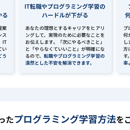
IT転職やプログラミング学習の
かる
ハードルが下がる
提案
あなたの理想とするキャリアをヒアリ
プ
ンス
ングして、実現のために必要なことを
何
IT
お伝えします。「次にやるべきこと」
し
てい
と「やらなくていいこと」が明確にな
方
どう
るので、
転職やプログラミング学習の
す
。
漠然とした不安を解消できます。
率
プログラミング学習方法
った
を