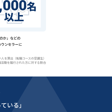
,000
名
以上
るのか」などの
カウンセラーに
いない人を算出（転職コースの受講生）
び転職活動を履行された方に対する割合
能
っている」