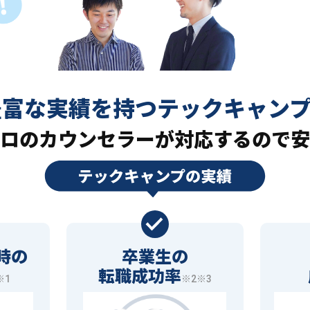
豊富な実績を持つ
テックキャン
ロの
カウンセラーが対応するので安
時の
卒業生の
転職成功率
※1
※2※3