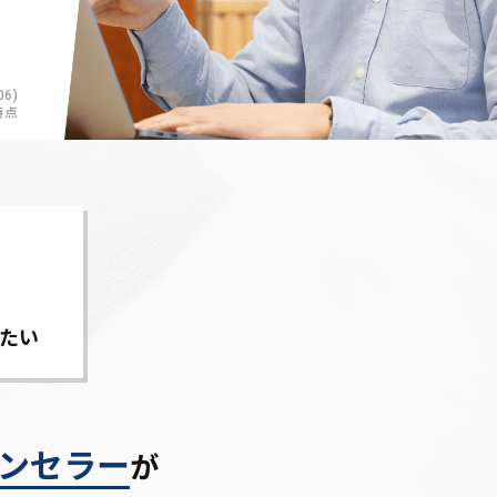
6)
時点
たい
ンセラー
が