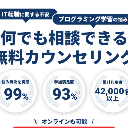
何でも相談できる
無料カウンセリン
悩み解決を実感
参加満足度
累計利用者
99
93
42,000
※1
※2
%
%
以上
\
オンラインも可能
/