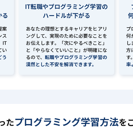
IT転職やプログラミング学習の
かる
ハードルが下がる
提案
あなたの理想とするキャリアをヒアリ
プ
ンス
ングして、実現のために必要なことを
何
IT
お伝えします。「次にやるべきこと」
し
てい
と「やらなくていいこと」が明確にな
方
どう
るので、
転職やプログラミング学習の
す
。
漠然とした不安を解消できます。
率
プログラミング学習方法
った
を