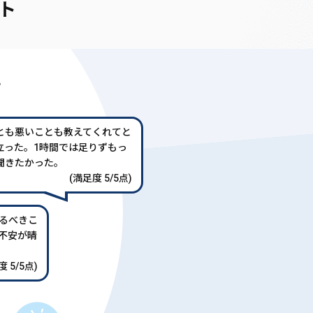
ト
声
とも悪いことも教えてくれてと
立った。1時間では足りずもっ
聞きたかった。
(満足度 5/5点)
るべきこ
不安が晴
 5/5点)