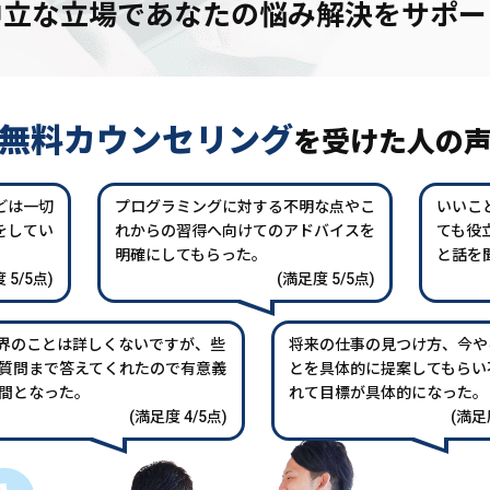
中立な立場であなたの
悩み解決をサポー
無料カウンセリング
を
受けた人の
どは一切
プログラミングに対する不明な点やこ
いいこ
をしてい
れからの習得へ向けてのアドバイスを
ても役
。
明確にしてもらった。
と話を
 5/5点)
(満足度 5/5点)
業界のことは詳しくないですが、些
将来の仕事の見つけ方、今や
質問まで答えてくれたので有意義
とを具体的に提案してもらい
間となった。
れて目標が具体的になった。
(満足度 4/5点)
(満足度