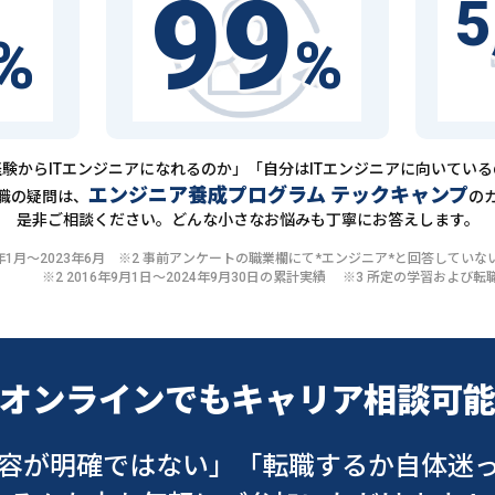
99
5
%
%
験からITエンジニアになれるのか」「自分はITエンジニアに向いてい
エンジニア養成プログラム テックキャンプ
職の疑問は、
の
是非ご相談ください。どんな小さなお悩みも丁寧にお答えします。
20年1月〜2023年6月 ※2 事前アンケートの職業欄にて*エンジニア*と回答して
※2 2016年9月1日〜2024年9月30日の累計実績 ※3 所定の学習およ
オンラインでも
キャリア相談可
容が明確ではない」
「転職するか自体迷